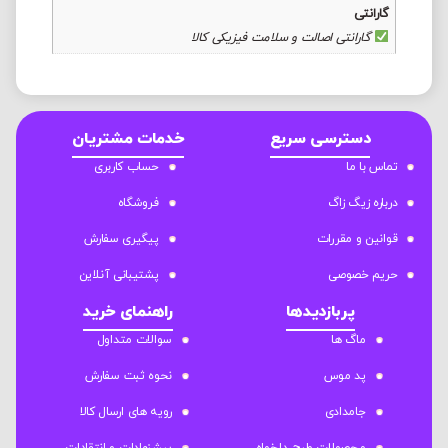
گارانتی
گارانتی اصالت و سلامت فیزیکی کالا
دسترسی سریع
خدمات مشتریان
تماس با ما
حساب کاربری
درباره زیگ زاگ
فروشگاه
قوانین و مقررات
پیگیری سفارش
حریم خصوصی
پشتیبانی آنلاین
پربازدیدها
راهنمای خرید
ماگ ها
سوالات متداول
پد موس
نحوه ثبت سفارش
جامدادی
رویه های ارسال کالا