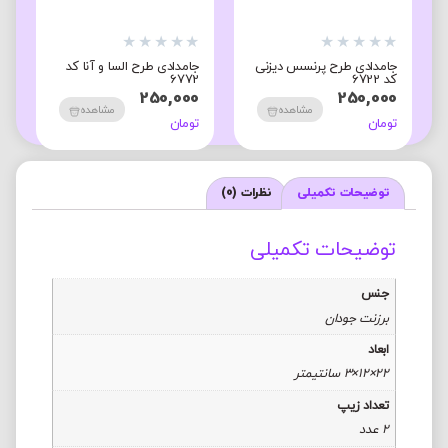
★
★
★
★
★
★
★
★
★
★
★
جامدادی طرح پرنسس دیزنی
جامدادی طرح السا و آنا کد
ج
کد 6722
6772
8
0
250,000
250,000
مشاهده
مشاهده
تومان
تومان
ت
توضیحات تکمیلی
نظرات (0)
توضیحات تکمیلی
جنس
برزنت جودان
ابعاد
22×12×3 سانتیمتر
تعداد زیپ
2 عدد