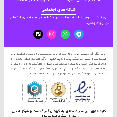
محصولات طرح دلخواه
پیشنهادات و انتقادات
شبکه های اجتماعی
برای ثبت سفارش نیاز به مشاوره دارید؟ با ما در شبکه های اجتماعی
در ارتباط باشید.
چاپ زیگ‌زاگ؛ تخصص ما در ارائه خدمات چاپ سابلیمیشن با بالاترین کیفیت روی
محصولاتی از جنس سرامیک، چوب و پارچه همچون ماگ، موس‌پد، کیف، جامدادی و
ده‌ها گزینه دیگر است. با ما هدایای شخصی‌سازی‌شده‌ای خلق کنید که خاص، ماندگار و
به‌یادماندنی باشند. همراه شما هستیم تا ایده‌های خلاقانه‌تان را به واقعیت تبدیل کرده
و لحظاتتان را جاودانه کنیم. جهت مشاوره و فروش با ما در تماس باشید.
کليه حقوق این سایت متعلق به گروه زیگ زاگ است و هرگونه کپی
برداری پیگرد قانونی دارد.