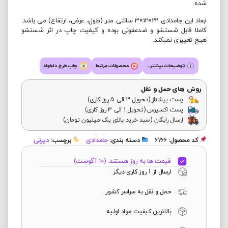
شده.
ابعاد این جامدادی 22×12×3 سانتی متر (طول، عرض، ارتفاع) می باشد.
کاملا قابل شستشو و ضدعفونی بوده و کیفیت چاپ در اثر شستشو
هیچ تغییری نمیکند.
توضیحات بیشتر...
محصولات مرتبط
چاپ طرح دلخواه
روش های حمل و نقل
پست پیشتاز (تحویل 3 الی 5 روز کاری)
پست اکسپرس (تحویل 1 الی 3 روز کاری)
ارسال رایگان (سبد خرید بالای یک میلیون تومان)
جامدادی
دیزنی
کد محصول:
6766
دسته بندی:
برچسب:
قیمت ها به روز هستند. (10 آگوست)
ارسال از 1 روز کاری دیگر
حمل و نقل به سراسر کشور
بالاترین کیفیت مواد اولیه