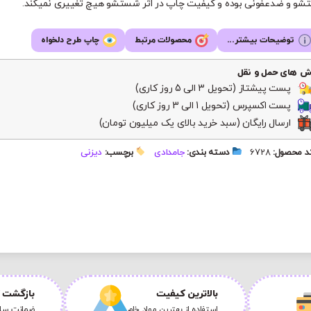
و و ضدعفونی بوده و کیفیت چاپ در اثر شستشو هیچ تغییری نمیکند.
توضیحات بیشتر...
محصولات مرتبط
چاپ طرح دلخواه
ش های حمل و نقل
پست پیشتاز (تحویل 3 الی 5 روز کاری)
پست اکسپرس (تحویل 1 الی 3 روز کاری)
ارسال رایگان (سبد خرید بالای یک میلیون تومان)
 محصول:
6728
دسته بندی:
جامدادی
برچسب:
دیزنی
بالاترین کیفیت
بازگشت ک
استفاده از بهترین مواد خام
ضمانت سلا