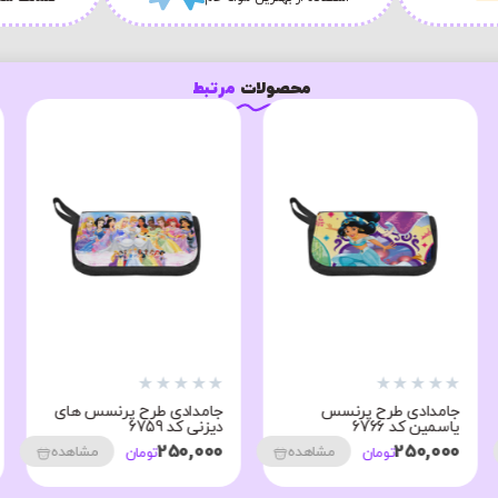
محصولات
مرتبط
★
★
★
★
★
★
★
★
★
★
جامدادی طرح پرنسس
جامدادی طرح پرنسس های
یاسمین کد 6766
دیزنی کد 6759
250,000
250,000
مشاهده
مشاهده
تومان
تومان