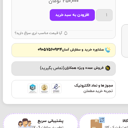
250,000
تومان
افزودن به سبد خرید
آیا قیمت مناسب تری سراغ دارید؟
09057560934
مشاوره خرید و سفارش آسان
(تماس بگیرید)
فروش عمده ویژه همکاران
مجوز ها و نماد الکترونیک
تجربه خرید مطمئن
الا
پشتیبانی سریع
مت فیزیکی کالا
تماس در ساعات 9 - 17