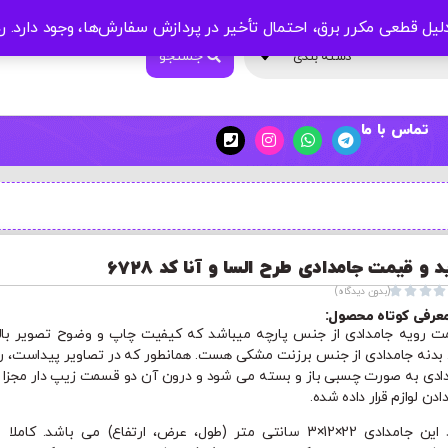
لیل قطعی مکرر برق، احتمال تأخیر در پردازش سفارش‌ها، وجود دارد.
ر
جستجو
دسته بندی
تماس با ما
 و قیمت جامدادی طرح السا و آنا کد 6728




(بدون دیدگاه)
عرفی کوتاه محصول:
 رویه جامدادی از جنس پارچه میباشد که کیفیت چاپ و وضوح تصویر بال
. بدنه جامدادی از جنس برزنت مشکی هست. همانطور که در تصاویر پیداست، ر
ادی به صورت چسبی باز و بسته می شود و درون آن دو قسمت زیپ دار مجزا ب
دادن لوازم قرار داده شده.
ابعاد این جامدادی 22×12×3 سانتی متر (طول، عرض، ارتفاع) می باشد. کاملا