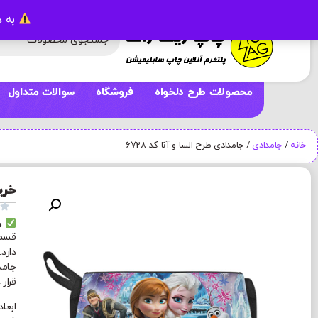
به د
محصولات طرح دلخواه
فروشگاه
سوالات متداول
خانه
/
جامدادی
/ جامدادی طرح السا و آنا کد 6728
خرید

م
قسمت
دارد
جامد
قرار 