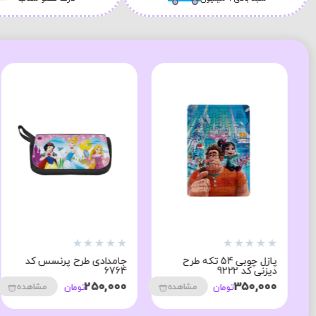
★
★
★
★
★
★
★
★
★
★
پازل چوبی 54 تکه طرح
جامدادی طرح پرنسس کد
دیزنی کد 9222
6764
250,000
350,000
مشاهده
مشاهده
تومان
تومان