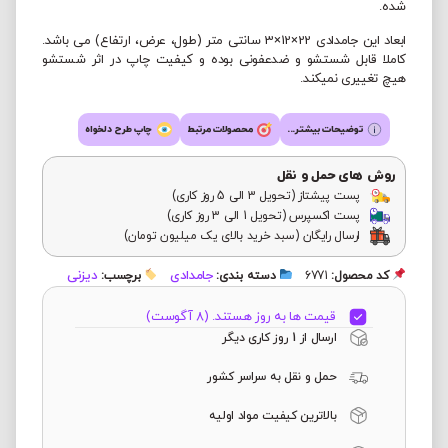
شده.
ابعاد این جامدادی 22×12×3 سانتی متر (طول، عرض، ارتفاع) می باشد.
کاملا قابل شستشو و ضدعفونی بوده و کیفیت چاپ در اثر شستشو
هیچ تغییری نمیکند.
توضیحات بیشتر...
محصولات مرتبط
چاپ طرح دلخواه
روش های حمل و نقل
پست پیشتاز (تحویل 3 الی 5 روز کاری)
پست اکسپرس (تحویل 1 الی 3 روز کاری)
ارسال رایگان (سبد خرید بالای یک میلیون تومان)
جامدادی
دیزنی
کد محصول:
6771
دسته بندی:
برچسب:
قیمت ها به روز هستند. (8 آگوست)
ارسال از 1 روز کاری دیگر
حمل و نقل به سراسر کشور
بالاترین کیفیت مواد اولیه