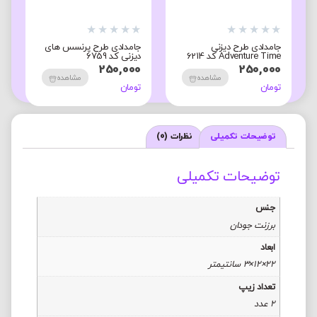
★
★
★
★
★
★
★
★
★
★
★
جامدادی طرح دیزنی
جامدادی طرح پرنسس های
ج
Adventure Time کد 6214
دیزنی کد 6759
ک
0
250,000
250,000
مشاهده
مشاهده
تومان
تومان
ت
توضیحات تکمیلی
نظرات (0)
توضیحات تکمیلی
جنس
برزنت جودان
ابعاد
22×12×3 سانتیمتر
تعداد زیپ
2 عدد