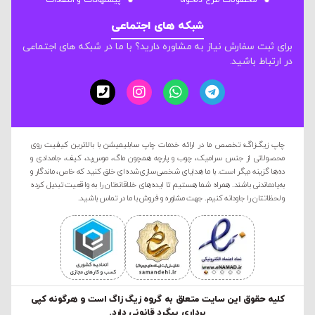
محصولات طرح دلخواه
پیشنهادات و انتقادات
شبکه های اجتماعی
برای ثبت سفارش نیاز به مشاوره دارید؟ با ما در شبکه های اجتماعی
در ارتباط باشید.
چاپ زیگ‌زاگ؛ تخصص ما در ارائه خدمات چاپ سابلیمیشن با بالاترین کیفیت روی
محصولاتی از جنس سرامیک، چوب و پارچه همچون ماگ، موس‌پد، کیف، جامدادی و
ده‌ها گزینه دیگر است. با ما هدایای شخصی‌سازی‌شده‌ای خلق کنید که خاص، ماندگار و
به‌یادماندنی باشند. همراه شما هستیم تا ایده‌های خلاقانه‌تان را به واقعیت تبدیل کرده
و لحظاتتان را جاودانه کنیم. جهت مشاوره و فروش با ما در تماس باشید.
کليه حقوق این سایت متعلق به گروه زیگ زاگ است و هرگونه کپی
برداری پیگرد قانونی دارد.