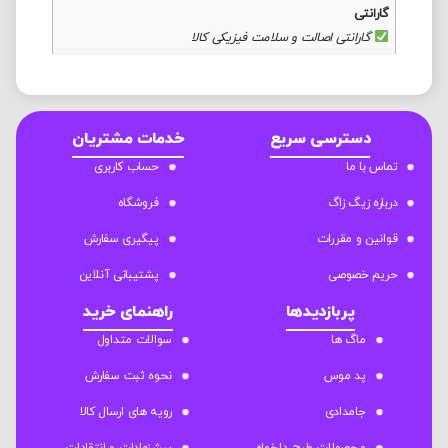
گارانتی
گارانتی اصالت و سلامت فیزیکی کالا
دسترسی سریع
خدمات مشتریان
تماس با ما
حساب کاربری
درباره زیگ زاگ
فروشگاه
قوانین و مقررات
پیگیری سفارش
حریم خصوصی
پشتیبانی آنلاین
پربازدیدها
راهنمای خرید
ماگ ها
سوالات متداول
پد موس
نحوه ثبت سفارش
جامدادی
رویه های ارسال کالا