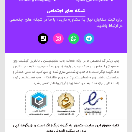
محصولات طرح دلخواه
پیشنهادات و انتقادات
شبکه های اجتماعی
برای ثبت سفارش نیاز به مشاوره دارید؟ با ما در شبکه های اجتماعی
در ارتباط باشید.
چاپ زیگ‌زاگ؛ تخصص ما در ارائه خدمات چاپ سابلیمیشن با بالاترین کیفیت روی
محصولاتی از جنس سرامیک، چوب و پارچه همچون ماگ، موس‌پد، کیف، جامدادی و
ده‌ها گزینه دیگر است. با ما هدایای شخصی‌سازی‌شده‌ای خلق کنید که خاص، ماندگار و
به‌یادماندنی باشند. همراه شما هستیم تا ایده‌های خلاقانه‌تان را به واقعیت تبدیل کرده
و لحظاتتان را جاودانه کنیم. جهت مشاوره و فروش با ما در تماس باشید.
کليه حقوق این سایت متعلق به گروه زیگ زاگ است و هرگونه کپی
برداری پیگرد قانونی دارد.