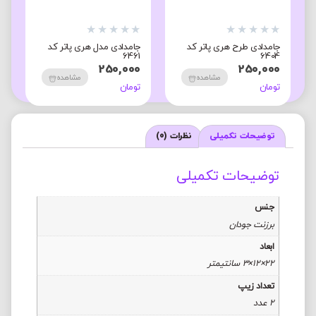
★
★
★
★
★
★
★
★
★
★
★
جامدادی طرح هری پاتر کد
جامدادی مدل هری پاتر کد
ج
2
6461
6404
0
250,000
250,000
مشاهده
مشاهده
تومان
تومان
ت
توضیحات تکمیلی
نظرات (0)
توضیحات تکمیلی
جنس
برزنت جودان
ابعاد
22×12×3 سانتیمتر
تعداد زیپ
2 عدد