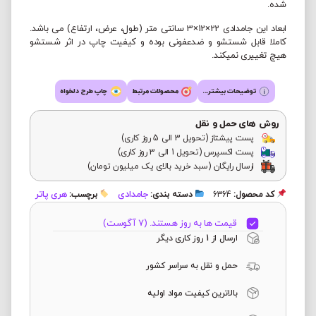
شده.
ابعاد این جامدادی 22×12×3 سانتی متر (طول، عرض، ارتفاع) می باشد.
کاملا قابل شستشو و ضدعفونی بوده و کیفیت چاپ در اثر شستشو
هیچ تغییری نمیکند.
توضیحات بیشتر...
محصولات مرتبط
چاپ طرح دلخواه
روش های حمل و نقل
پست پیشتاز (تحویل 3 الی 5 روز کاری)
پست اکسپرس (تحویل 1 الی 3 روز کاری)
ارسال رایگان (سبد خرید بالای یک میلیون تومان)
جامدادی
هری پاتر
کد محصول:
6364
دسته بندی:
برچسب:
قیمت ها به روز هستند. (7 آگوست)
ارسال از 1 روز کاری دیگر
حمل و نقل به سراسر کشور
بالاترین کیفیت مواد اولیه