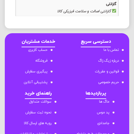
گارانتی
گارانتی اصالت و سلامت فیزیکی کالا
دسترسی سریع
خدمات مشتریان
تماس با ما
حساب کاربری
درباره زیگ زاگ
فروشگاه
قوانین و مقررات
پیگیری سفارش
حریم خصوصی
پشتیبانی آنلاین
پربازدیدها
راهنمای خرید
ماگ ها
سوالات متداول
پد موس
نحوه ثبت سفارش
جامدادی
رویه های ارسال کالا