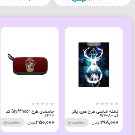
★
★
★
★
★
★
★
★
★
★
تخته شاسی طرح هری پاتر
حامدادی طرح Gryffindor کد
کد W7080
6294
250,000
298,000
مشاهده
مشاهده
تومان
تومان