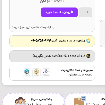
250,000
تومان
افزودن به سبد خرید
آیا قیمت مناسب تری سراغ دارید؟
09057560934
مشاوره خرید و سفارش آسان
(تماس بگیرید)
فروش عمده ویژه همکاران
مجوز ها و نماد الکترونیک
تجربه خرید مطمئن
الا
پشتیبانی سریع
مت فیزیکی کالا
تماس در ساعات 9 - 17