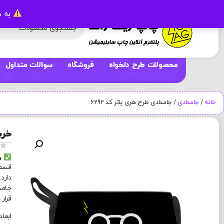
به د
محصولات طرح دلخواه
فروشگاه
سوالات متداول
خانه
/
جامدادی
/ جامدادی طرح هری پاتر کد 6292
خری

م
قسمت
دارد
جامد
قرار 