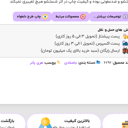
و و ضدعفونی بوده و کیفیت چاپ در اثر شستشو هیچ تغییری نمیکند.
توضیحات بیشتر...
محصولات مرتبط
چاپ طرح دلخواه
ش های حمل و نقل
پست پیشتاز (تحویل 3 الی 5 روز کاری)
پست اکسپرس (تحویل 1 الی 3 روز کاری)
ارسال رایگان (سبد خرید بالای یک میلیون تومان)
 محصول:
6292
دسته بندی:
جامدادی
برچسب:
هری پاتر
بالاترین کیفیت
بازگشت ک
استفاده از بهترین مواد خام
ضمانت سلا