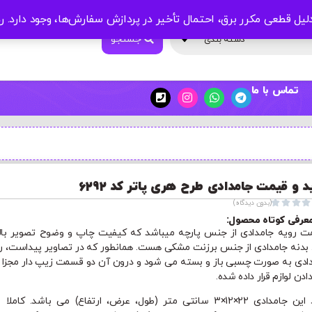
لیل قطعی مکرر برق، احتمال تأخیر در پردازش سفارش‌ها، وجود دارد.
ر
جستجو
دسته بندی
تماس با ما
د و قیمت جامدادی طرح هری پاتر کد 6292




(بدون دیدگاه)
عرفی کوتاه محصول:
 رویه جامدادی از جنس پارچه میباشد که کیفیت چاپ و وضوح تصویر بال
. بدنه جامدادی از جنس برزنت مشکی هست. همانطور که در تصاویر پیداست، ر
ادی به صورت چسبی باز و بسته می شود و درون آن دو قسمت زیپ دار مجزا ب
دادن لوازم قرار داده شده.
ابعاد این جامدادی 22×12×3 سانتی متر (طول، عرض، ارتفاع) می باشد. کاملا