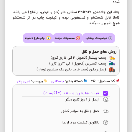
شده.
ابعاد این جامدادی 22×12×3 سانتی متر (طول، عرض، ارتفاع) می باشد.
کاملا قابل شستشو و ضدعفونی بوده و کیفیت چاپ در اثر شستشو
هیچ تغییری نمیکند.
توضیحات بیشتر...
محصولات مرتبط
چاپ طرح دلخواه
روش های حمل و نقل
پست پیشتاز (تحویل 3 الی 5 روز کاری)
پست اکسپرس (تحویل 1 الی 3 روز کاری)
ارسال رایگان (سبد خرید بالای یک میلیون تومان)
جامدادی
هری پاتر
کد محصول:
6161
دسته بندی:
برچسب:
قیمت ها به روز هستند. (6 آگوست)
ارسال از 1 روز کاری دیگر
حمل و نقل به سراسر کشور
بالاترین کیفیت مواد اولیه