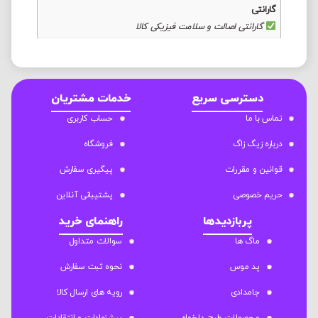
گارانتی
گارانتی اصالت و سلامت فیزیکی کالا
دسترسی سریع
خدمات مشتریان
تماس با ما
حساب کاربری
درباره زیگ زاگ
فروشگاه
قوانین و مقررات
پیگیری سفارش
حریم خصوصی
پشتیبانی آنلاین
پربازدیدها
راهنمای خرید
ماگ ها
سوالات متداول
پد موس
نحوه ثبت سفارش
جامدادی
رویه های ارسال کالا