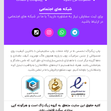
محصولات طرح دلخواه
پیشنهادات و انتقادات
شبکه های اجتماعی
برای ثبت سفارش نیاز به مشاوره دارید؟ با ما در شبکه های اجتماعی
در ارتباط باشید.
چاپ زیگ‌زاگ؛ تخصص ما در ارائه خدمات چاپ سابلیمیشن با بالاترین کیفیت روی
محصولاتی از جنس سرامیک، چوب و پارچه همچون ماگ، موس‌پد، کیف، جامدادی و
ده‌ها گزینه دیگر است. با ما هدایای شخصی‌سازی‌شده‌ای خلق کنید که خاص، ماندگار و
به‌یادماندنی باشند. همراه شما هستیم تا ایده‌های خلاقانه‌تان را به واقعیت تبدیل کرده
و لحظاتتان را جاودانه کنیم. جهت مشاوره و فروش با ما در تماس باشید.
کليه حقوق این سایت متعلق به گروه زیگ زاگ است و هرگونه کپی
برداری پیگرد قانونی دارد.