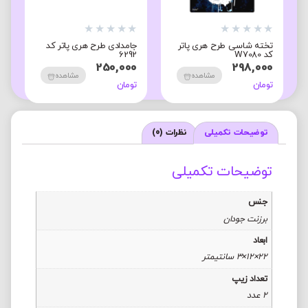
★
★
★
★
★
★
★
★
★
★
★
تخته شاسی طرح هری پاتر
جامدادی طرح هری پاتر کد
ج
کد W7080
6292
2
0
250,000
298,000
مشاهده
مشاهده
تومان
تومان
ت
توضیحات تکمیلی
نظرات (0)
توضیحات تکمیلی
جنس
برزنت جودان
ابعاد
22×12×3 سانتیمتر
تعداد زیپ
2 عدد