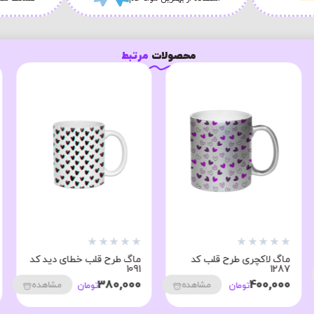
محصولات
مرتبط
★
★
★
★
★
★
★
★
★
★
ماگ لاکچری طرح قلب کد
ماگ طرح قلب خطای دید کد
1091
1287
380,000
400,000
مشاهده
مشاهده
تومان
تومان