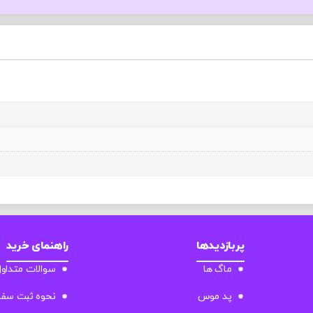
پربازدیدها
راهنمای خرید
ماگ ها
سوالات متداو
پد موس
نحوه ثبت سف