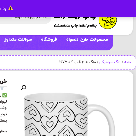
به د
محصولات طرح دلخواه
فروشگاه
سوالات متداول
خانه
/
ماگ سرامیکی
/ ماگ طرح قلب کد 1675
خری

م
لیوا
جنس 
تولی
بسته بند