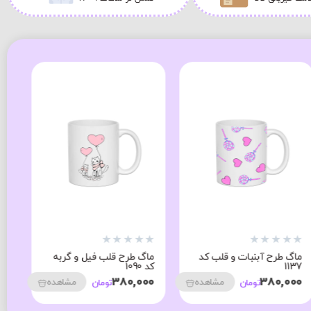
★
★
★
★
★
★
★
★
★
★
★
ماگ طرح آبنبات و قلب کد
ماگ طرح قلب فیل و گربه
ما
1137
کد 1090
09
00
380,000
380,000
مشاهده
مشاهده
تومان
تومان