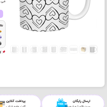
می ب
رو
کد
ارسال رایگان
پرداخت آنلاین
سبد بالای 1 میلیون
کارت عضو شتاب