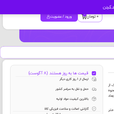
د کردن
0
0
تومان
ورود / عضویت
قیمت ها به روز هستند. (8 آگوست)
ارسال از 1 روز کاری دیگر
 از
حمل و نقل به سراسر کشور
حوه
عاد
بالاترین کیفیت مواد اولیه
گارانتی اصالت و سلامت فیزیکی کالا
ین ماگ 24 × 9/5 سانتی متر