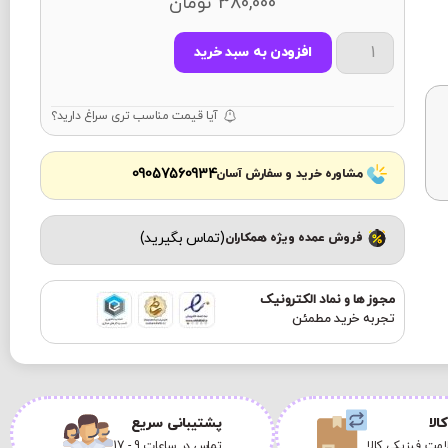
380,000
تومان
افزودن به سبد خرید
آیا قیمت مناسب تری سراغ دارید؟
09057560934
مشاوره خرید و سفارش آسان
(تماس بگیرید)
فروش عمده ویژه همکاران
مجوز ها و نماد الکترونیک
تجربه خرید مطمئن
الا
پشتیبانی سریع
مت فیزیکی کالا
تماس در ساعات 9 - 17