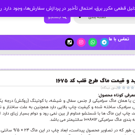
لیل قطعی مکرر برق، احتمال تأخیر در پردازش سفارش‌ها، وجود دارد.
ر
جستجو
دسته بندی
تماس با ما
د و قیمت ماگ طرح قلب کد 1675




(بدون دیدگاه)
عرفی کوتاه محصول:
ن یا همان ماگ سرامیکی از جنس سفال و شیشه، با کوتینگ (روکش) درجه یک
سرامیک ساخته شده و کیفیت چاپ بالایی دارد همچنین به علت ساختار و ن
د، چاپ این ماگ ها با شستشو مداوم از بین نمی رود و دوام بسیار زیای دارد. اب
ی ماگ سرامیکی 12×8×10 سانتیمتر می باشد.
همان طور که در تصاویر محصول پیداست، ابعاد چاپ در ا