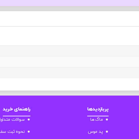
پربازدیدها
راهنمای خرید
ماگ ها
سوالات متداو
پد موس
نحوه ثبت سف