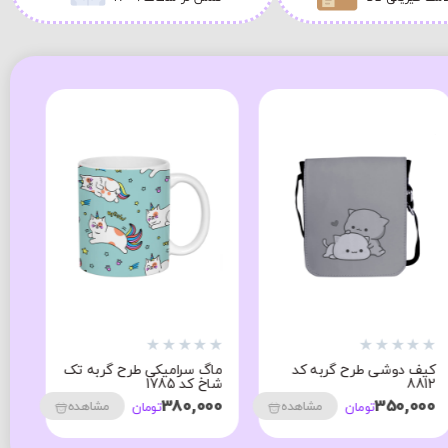
★
★
★
★
★
★
★
★
★
★
★
کیف دوشی طرح گربه کد
ماگ سرامیکی طرح گربه تک
کی
8812
شاخ کد 1785
05
00
380,000
350,000
مشاهده
مشاهده
تومان
تومان