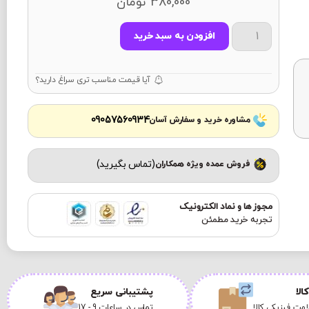
380,000
تومان
افزودن به سبد خرید
آیا قیمت مناسب تری سراغ دارید؟
09057560934
مشاوره خرید و سفارش آسان
(تماس بگیرید)
فروش عمده ویژه همکاران
مجوز ها و نماد الکترونیک
تجربه خرید مطمئن
الا
پشتیبانی سریع
مت فیزیکی کالا
تماس در ساعات 9 - 17