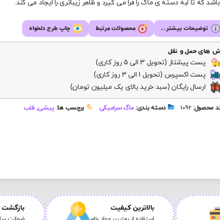
اشد که تا لبه دسته ی ماگ را فرا می گیرد و ظاهر زیباتری را ایجاد می کند.
توضیحات بیشتر...
محصولات مرتبط
چاپ طرح دلخواه
ش های حمل و نقل
پست پیشتاز (تحویل 3 الی 5 روز کاری)
پست اکسپرس (تحویل 1 الی 3 روز کاری)
ارسال رایگان (سبد خرید بالای یک میلیون تومان)
 محصول:
1092
دسته بندی:
ماگ سرامیکی
برچسب ها:
پیشی
,
قلب
بالاترین کیفیت
بازگشت ک
استفاده از بهترین مواد خام
ضمانت سلا