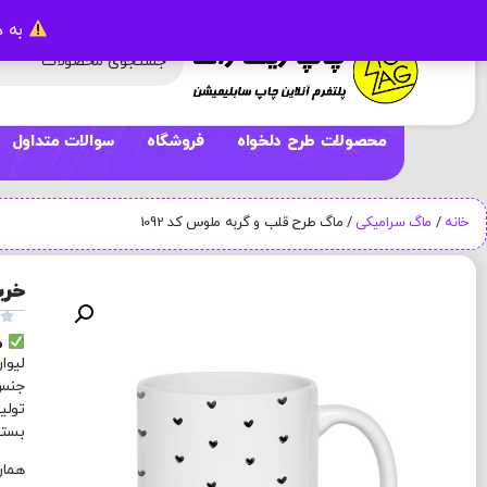
به د
محصولات طرح دلخواه
فروشگاه
سوالات متداول
خانه
/
ماگ سرامیکی
/ ماگ طرح قلب و گربه ملوس کد 1092
خری

م
لیوا
جنس 
تولی
بسته بند