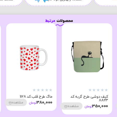
محصولات
مرتبط
★
★
★
★
★
★
★
★
★
★
کیف دوشی طرح گربه کد
ماگ طرح قلب کد 1128
8823
380,000
مشاهده
تومان
350,000
مشاهده
تومان