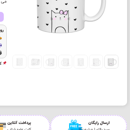
می ب
رو
کد
ارسال رایگان
پرداخت آنلاین
سبد بالای 1 میلیون
کارت عضو شتاب