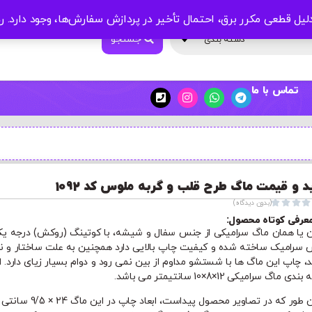
لیل قطعی مکرر برق، احتمال تأخیر در پردازش سفارش‌ها، وجود دارد.
ر
جستجو
دسته بندی
تماس با ما
د و قیمت ماگ طرح قلب و گربه ملوس کد 1092




(بدون دیدگاه)
عرفی کوتاه محصول:
ن یا همان ماگ سرامیکی از جنس سفال و شیشه، با کوتینگ (روکش) درجه یک
سرامیک ساخته شده و کیفیت چاپ بالایی دارد همچنین به علت ساختار و ن
د، چاپ این ماگ ها با شستشو مداوم از بین نمی رود و دوام بسیار زیای دارد. اب
ی ماگ سرامیکی 12×8×10 سانتیمتر می باشد.
همان طور که در تصاویر محصول پیداست، ابعاد چاپ در ا