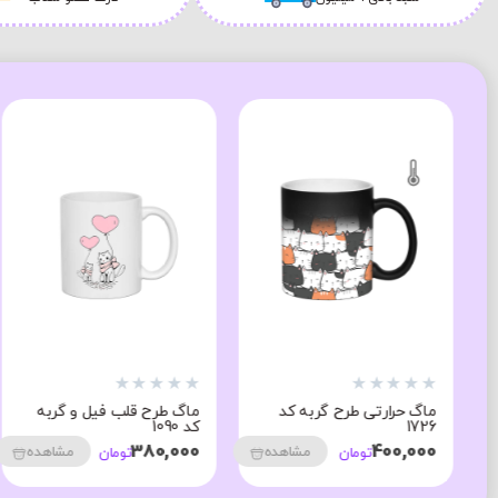
★
★
★
★
★
★
★
★
★
★
ماگ حرارتی طرح گربه کد
ماگ طرح قلب فیل و گربه
1726
کد 1090
380,000
400,000
مشاهده
مشاهده
تومان
تومان