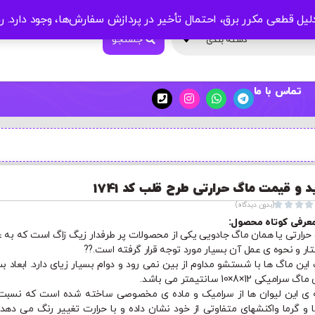
لیل قطعی مکرر برق، احتمال تأخیر در پردازش سفارش‌ها، وجود دارد.
ر
جستجو
دسته بندی
تماس با ما
د و قیمت ماگ حرارتی طرح قلب کد 1741




(بدون دیدگاه)
عرفی کوتاه محصول:
حرارتی یا همان ماگ جادویی یکی از محصولات پر طرفدار زیگ زاگ است که به 
ار و نحوه ی عمل آن بسیار مورد توجه قرار گرفته است.??
این ماگ ها با شستشو مداوم از بین نمی رود و دوام بسیار زیای دارد. ابعاد ب
سرامیکی 12×8×10 سانتیمتر می باشد.
 ی این لیوان ها از سرامیک و ماده ی مخصوصی ساخته شده است که نسبت
 و گرما واکنشهای متفاوتی از خود نشان داده و با حرارت تغییر رنگ می دهد؛