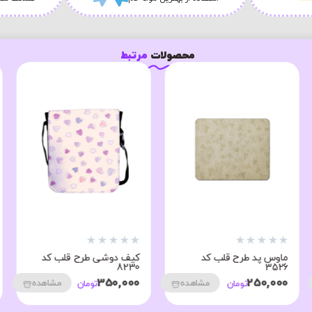
محصولات
مرتبط
★
★
★
★
★
★
★
★
★
★
ماوس پد طرح قلب کد
کیف دوشی طرح قلب کد
8230
3526
350,000
250,000
مشاهده
مشاهده
تومان
تومان