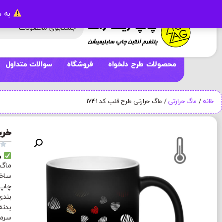
به د
محصولات طرح دلخواه
فروشگاه
سوالات متداول
خانه
/
ماگ حرارتی
/ ماگ حرارتی طرح قلب کد 1741
خری

م
ماگ 
ساخت
چاپ 
بندی ماگ 
بدنه
سرما