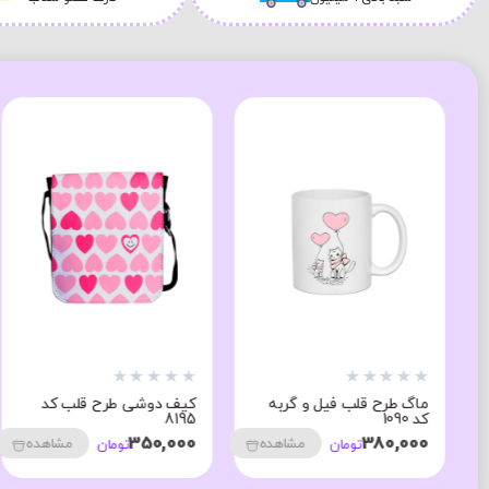
★
★
★
★
★
★
★
★
★
★
ماگ طرح قلب فیل و گربه
کیف دوشی طرح قلب کد
کد 1090
8195
350,000
380,000
مشاهده
مشاهده
تومان
تومان