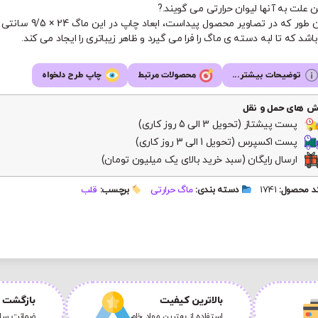
 علت به آنها لیوان حرارتی می گویند.?
همان طور که در تصاویر محصول پیداست، ابعاد چاپ در ا
اشد که تا لبه دسته ی ماگ را فرا می گیرد و ظاهر زیباتری را ایجاد می کند.
توضیحات بیشتر...
محصولات مرتبط
چاپ طرح دلخواه
ش های حمل و نقل
پست پیشتاز (تحویل 3 الی 5 روز کاری)
پست اکسپرس (تحویل 1 الی 3 روز کاری)
ارسال رایگان (سبد خرید بالای یک میلیون تومان)
 محصول:
1741
دسته بندی:
ماگ حرارتی
برچسب:
قلب
بالاترین کیفیت
بازگشت ک
استفاده از بهترین مواد خام
ضمانت سلا