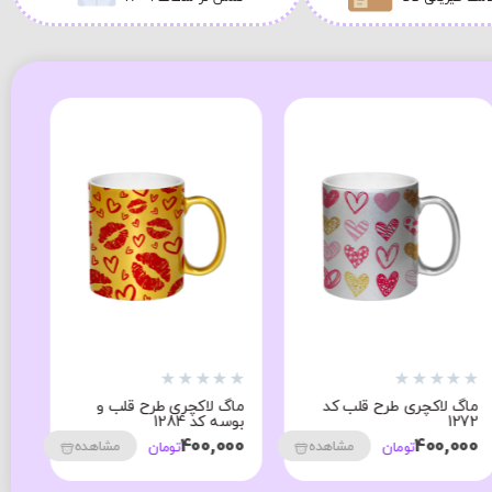
★
★
★
★
★
★
★
★
★
★
★
ماگ لاکچری طرح قلب کد
ماگ لاکچری طرح قلب و
ما
1272
بوسه کد 1284
02
00
400,000
400,000
مشاهده
مشاهده
تومان
تومان