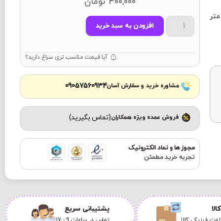
400,000
تومان
ین ماگ 24 × 9/5 سانتی متر
افزودن به سبد خرید
آیا قیمت مناسب تری سراغ دارید؟
09057560934
مشاوره خرید و سفارش آسان
(تماس بگیرید)
فروش عمده ویژه همکاران
مجوز ها و نماد الکترونیک
تجربه خرید مطمئن
الا
پشتیبانی سریع
مت فیزیکی کالا
تماس در ساعات 9 - 17