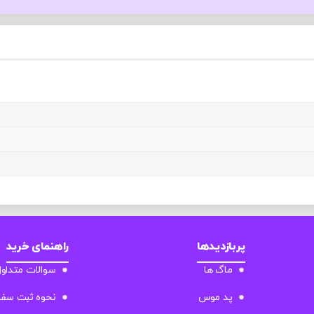
پربازدیدها
راهنمای خرید
ماگ ها
سوالات متداو
پد موس
نحوه ثبت سف