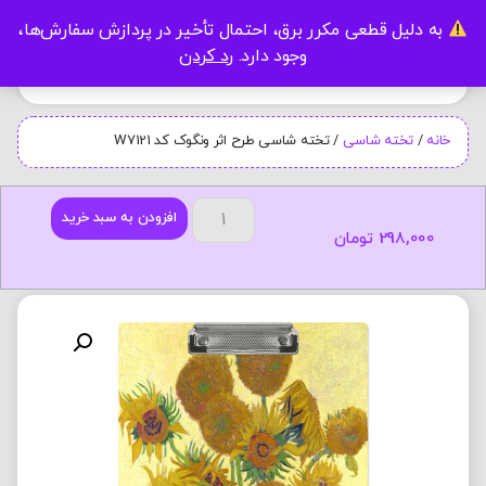
به دلیل قطعی مکرر برق، احتمال تأخیر در پردازش سفارش‌ها،
0
وجود دارد.
رد کردن
خانه
/
تخته شاسی
/ تخته شاسی طرح اثر ونگوک کد W7121
افزودن به سبد خرید
298,000
تومان