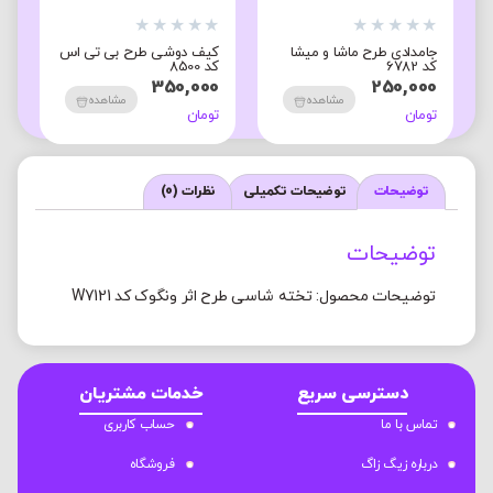
★
★
★
★
★
★
★
★
★
★
★
جامدادی طرح ماشا و میشا
کیف دوشی طرح بی تی اس
ک
کد 6782
کد 8500
6
0
350,000
250,000
مشاهده
مشاهده
تومان
تومان
ت
توضیحات
توضیحات تکمیلی
نظرات (0)
توضیحات
توضیحات محصول: تخته شاسی طرح اثر ونگوک کد W7121
دسترسی سریع
خدمات مشتریان
تماس با ما
حساب کاربری
درباره زیگ زاگ
فروشگاه