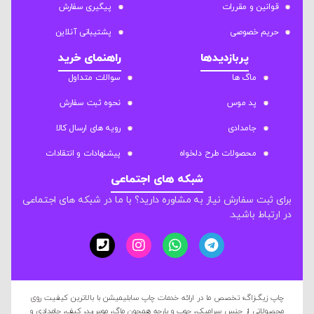
قوانین و مقررات
پیگیری سفارش
حریم خصوصی
پشتیبانی آنلاین
پربازدیدها
راهنمای خرید
ماگ ها
سوالات متداول
پد موس
نحوه ثبت سفارش
جامدادی
رویه های ارسال کالا
محصولات طرح دلخواه
پیشنهادات و انتقادات
شبکه های اجتماعی
برای ثبت سفارش نیاز به مشاوره دارید؟ با ما در شبکه های اجتماعی
در ارتباط باشید.
چاپ زیگ‌زاگ؛ تخصص ما در ارائه خدمات چاپ سابلیمیشن با بالاترین کیفیت روی
محصولاتی از جنس سرامیک، چوب و پارچه همچون ماگ، موس‌پد، کیف، جامدادی و