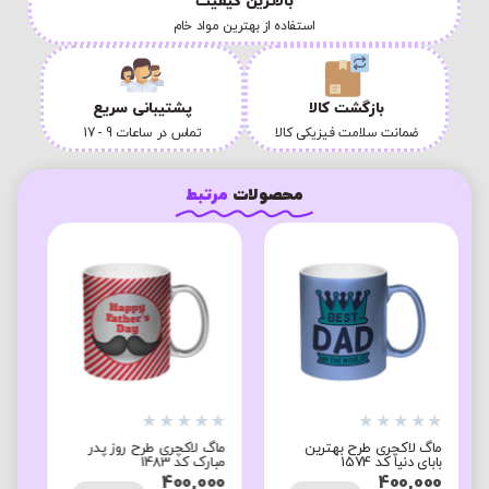
بالاترین کیفیت
استفاده از بهترین مواد خام
بازگشت کالا
پشتیبانی سریع
ضمانت سلامت فیزیکی کالا
تماس در ساعات 9 - 17
محصولات
مرتبط
★
★
★
★
★
★
★
★
★
★
 پدر
ماگ طرح بهترین پدر کد
ماگ لاکچری طرح بهترین
1647
بابای دنیا کد 1562
400,000
380,000