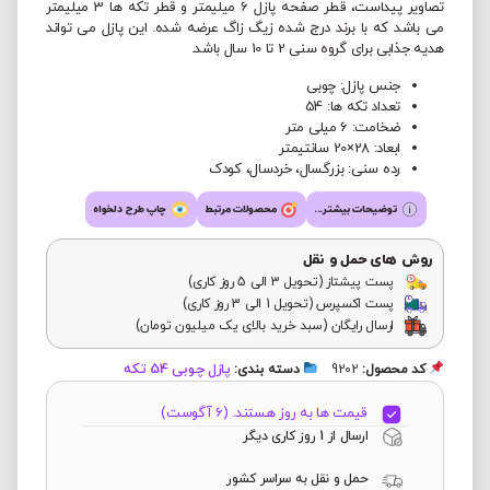
تصاویر پیداست، قطر صفحه پازل 6 میلیمتر و قطر تکه ها 3 میلیمتر
می باشد که با برند درج شده زیگ زاگ عرضه شده. این پازل می تواند
هدیه جذابی برای گروه سنی 2 تا 10 سال باشد.
جنس پازل: چوبی
تعداد تکه ها: 54
ضخامت: 6 میلی متر
ابعاد: 28×20 سانتیمتر
رده سنی: بزرگسال، خردسال، کودک
توضیحات بیشتر...
محصولات مرتبط
چاپ طرح دلخواه
روش های حمل و نقل
پست پیشتاز (تحویل 3 الی 5 روز کاری)
پست اکسپرس (تحویل 1 الی 3 روز کاری)
ارسال رایگان (سبد خرید بالای یک میلیون تومان)
پازل چوبی 54 تکه
کد محصول:
9202
دسته بندی:
قیمت ها به روز هستند. (6 آگوست)
ارسال از 1 روز کاری دیگر
حمل و نقل به سراسر کشور