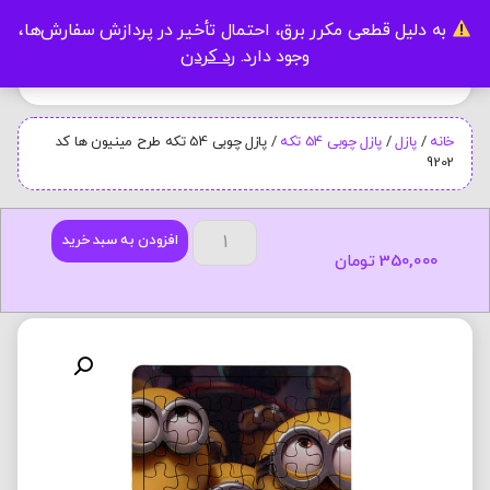
به دلیل قطعی مکرر برق، احتمال تأخیر در پردازش سفارش‌ها،
0
وجود دارد.
رد کردن
خانه
/
پازل
/
پازل چوبی 54 تکه
/ پازل چوبی 54 تکه طرح مینیون ها کد
9202
افزودن به سبد خرید
350,000
تومان