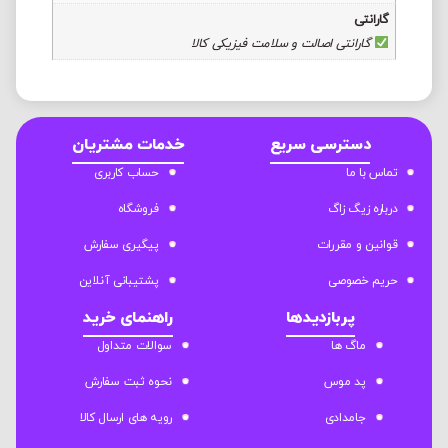
گارانتی
گارانتی اصالت و سلامت فیزیکی کالا
دسترسی سریع
خدمات مشتریان
تماس با ما
حساب کاربری
درباره زیگ زاگ
فروشگاه
قوانین و مقررات
پیگیری سفارش
حریم خصوصی
پشتیبانی آنلاین
پربازدیدها
راهنمای خرید
ماگ ها
سوالات متداول
پد موس
نحوه ثبت سفارش
جامدادی
رویه های ارسال کالا