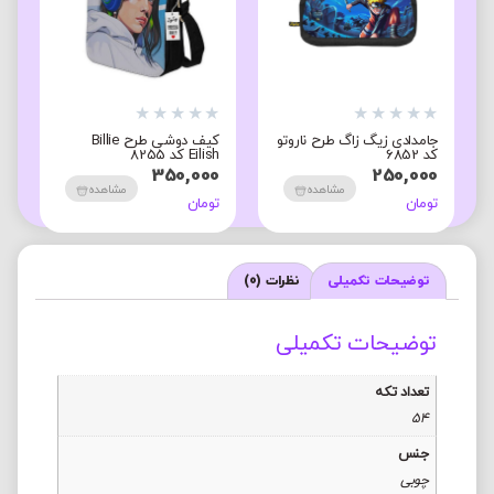
★
★
★
★
★
★
★
★
★
★
★
جامدادی زیگ زاگ طرح ناروتو
کیف دوشی طرح Billie
م
کد 6852
Eilish کد 8255
ک
0
350,000
250,000
مشاهده
مشاهده
تومان
تومان
ت
توضیحات تکمیلی
نظرات (0)
توضیحات تکمیلی
تعداد تکه
54
جنس
چوبی