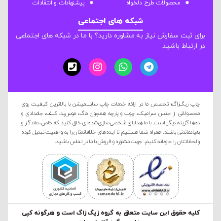
محصولات طرح دلخواه
پیشنهادات و انتقادات
شبکه های اجتماعی
برای ثبت سفارش نیاز به مشاوره دارید؟ با ما در شبکه های اجتماعی
در ارتباط باشید.
چاپ زیگ‌زاگ؛ تخصص ما در ارائه خدمات چاپ سابلیمیشن با بالاترین کیفیت روی
محصولاتی از جنس سرامیک، چوب و پارچه همچون ماگ، موس‌پد، کیف، جامدادی و
ده‌ها گزینه دیگر است. با ما هدایای شخصی‌سازی‌شده‌ای خلق کنید که خاص، ماندگار و
به‌یادماندنی باشند. همراه شما هستیم تا ایده‌های خلاقانه‌تان را به واقعیت تبدیل کرده
و لحظاتتان را جاودانه کنیم. جهت مشاوره و فروش با ما در تماس باشید.
کليه حقوق این سایت متعلق به گروه زیگ زاگ است و هرگونه کپی