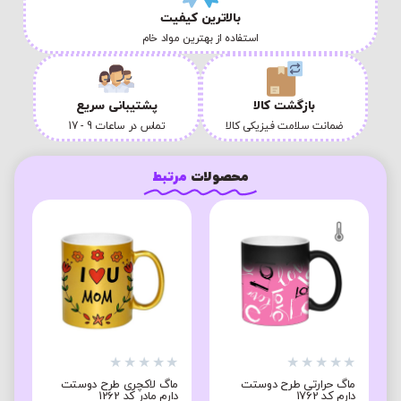
بالاترین کیفیت
استفاده از بهترین مواد خام
بازگشت کالا
پشتیبانی سریع
ضمانت سلامت فیزیکی کالا
تماس در ساعات 9 - 17
محصولات
مرتبط
★
★
★
★
★
★
★
★
★
★
★
ماگ حرارتی طرح دوستت
ماگ لاکچری طرح دوستت
م
دارم کد 1762
دارم مادر کد 1262
9