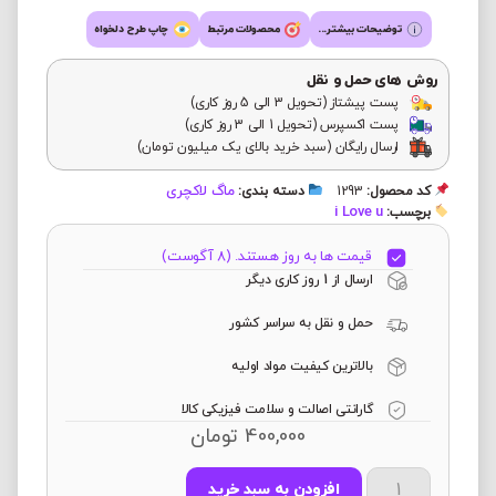
توضیحات بیشتر...
محصولات مرتبط
چاپ طرح دلخواه
روش های حمل و نقل
پست پیشتاز (تحویل 3 الی 5 روز کاری)
پست اکسپرس (تحویل 1 الی 3 روز کاری)
ارسال رایگان (سبد خرید بالای یک میلیون تومان)
ماگ لاکچری
کد محصول:
1293
دسته بندی:
i Love u
برچسب:
قیمت ها به روز هستند. (8 آگوست)
ارسال از 1 روز کاری دیگر
حمل و نقل به سراسر کشور
بالاترین کیفیت مواد اولیه
گارانتی اصالت و سلامت فیزیکی کالا
400,000
تومان
افزودن به سبد خرید