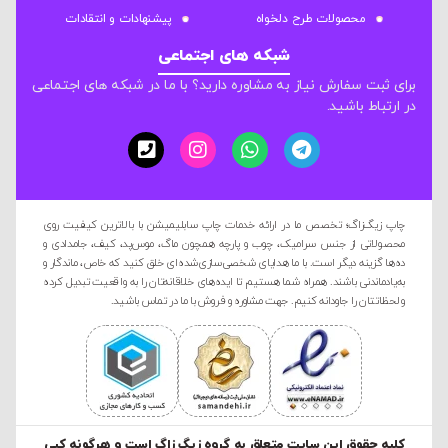
محصولات طرح دلخواه
پیشنهادات و انتقادات
شبکه های اجتماعی
برای ثبت سفارش نیاز به مشاوره دارید؟ با ما در شبکه های اجتماعی
در ارتباط باشید.
چاپ زیگ‌زاگ؛ تخصص ما در ارائه خدمات چاپ سابلیمیشن با بالاترین کیفیت روی
محصولاتی از جنس سرامیک، چوب و پارچه همچون ماگ، موس‌پد، کیف، جامدادی و
ده‌ها گزینه دیگر است. با ما هدایای شخصی‌سازی‌شده‌ای خلق کنید که خاص، ماندگار و
به‌یادماندنی باشند. همراه شما هستیم تا ایده‌های خلاقانه‌تان را به واقعیت تبدیل کرده
و لحظاتتان را جاودانه کنیم. جهت مشاوره و فروش با ما در تماس باشید.
کليه حقوق این سایت متعلق به گروه زیگ زاگ است و هرگونه کپی