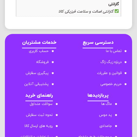
گارانتی
گارانتی اصالت و سلامت فیزیکی کالا
دسترسی سریع
خدمات مشتریان
تماس با ما
حساب کاربری
درباره زیگ زاگ
فروشگاه
قوانین و مقررات
پیگیری سفارش
حریم خصوصی
پشتیبانی آنلاین
پربازدیدها
راهنمای خرید
ماگ ها
سوالات متداول
پد موس
نحوه ثبت سفارش
جامدادی
رویه های ارسال کالا