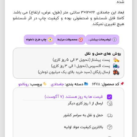
شده.
ابعاد این جامدادی 22×12×3 سانتی متر (طول، عرض، ارتفاع) می باشد.
کاملا قابل شستشو و ضدعفونی بوده و کیفیت چاپ در اثر شستشو
هیچ تغییری نمیکند.
توضیحات بیشتر...
محصولات مرتبط
چاپ طرح دلخواه
روش های حمل و نقل
پست پیشتاز (تحویل 3 الی 5 روز کاری)
پست اکسپرس (تحویل 1 الی 3 روز کاری)
ارسال رایگان (سبد خرید بالای یک میلیون تومان)
جامدادی
رونالدو
کد محصول:
6478
دسته بندی:
برچسب:
قیمت ها به روز هستند. (7 آگوست)
ارسال از 1 روز کاری دیگر
حمل و نقل به سراسر کشور
بالاترین کیفیت مواد اولیه