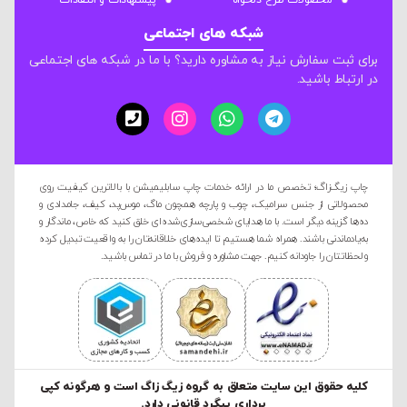
محصولات طرح دلخواه
پیشنهادات و انتقادات
شبکه های اجتماعی
برای ثبت سفارش نیاز به مشاوره دارید؟ با ما در شبکه های اجتماعی
در ارتباط باشید.
چاپ زیگ‌زاگ؛ تخصص ما در ارائه خدمات چاپ سابلیمیشن با بالاترین کیفیت روی
محصولاتی از جنس سرامیک، چوب و پارچه همچون ماگ، موس‌پد، کیف، جامدادی و
ده‌ها گزینه دیگر است. با ما هدایای شخصی‌سازی‌شده‌ای خلق کنید که خاص، ماندگار و
به‌یادماندنی باشند. همراه شما هستیم تا ایده‌های خلاقانه‌تان را به واقعیت تبدیل کرده
و لحظاتتان را جاودانه کنیم. جهت مشاوره و فروش با ما در تماس باشید.
کليه حقوق این سایت متعلق به گروه زیگ زاگ است و هرگونه کپی
برداری پیگرد قانونی دارد.