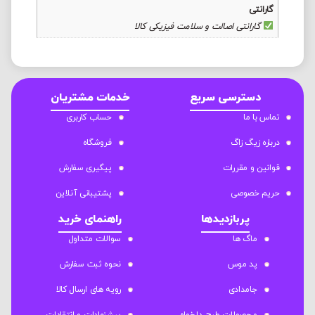
گارانتی
گارانتی اصالت و سلامت فیزیکی کالا
دسترسی سریع
خدمات مشتریان
تماس با ما
حساب کاربری
درباره زیگ زاگ
فروشگاه
قوانین و مقررات
پیگیری سفارش
حریم خصوصی
پشتیبانی آنلاین
پربازدیدها
راهنمای خرید
ماگ ها
سوالات متداول
پد موس
نحوه ثبت سفارش
جامدادی
رویه های ارسال کالا