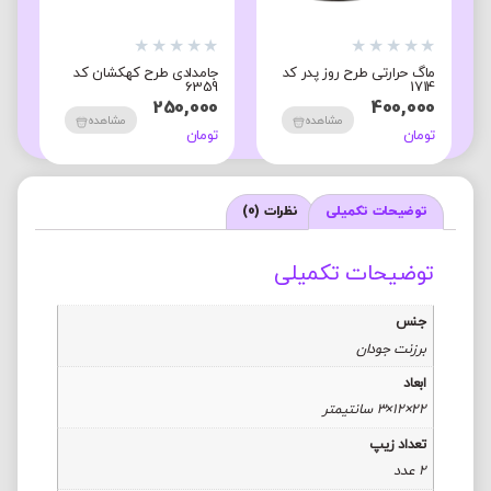
★
★
★
★
★
★
★
★
★
★
★
ماگ حرارتی طرح روز پدر کد
جامدادی طرح کهکشان کد
ج
1714
6359
ک
0
250,000
400,000
مشاهده
مشاهده
تومان
تومان
ت
توضیحات تکمیلی
نظرات (0)
توضیحات تکمیلی
جنس
برزنت جودان
ابعاد
22×12×3 سانتیمتر
تعداد زیپ
2 عدد