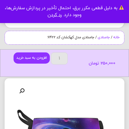
به دلیل قطعی مکرر برق، احتمال تأخیر در پردازش سفارش‌ها،
0
وجود دارد.
رد کردن
خانه
/
جامدادی
/ جامدادی مدل کهکشان کد 6422
افزودن به سبد خرید
250,000
تومان