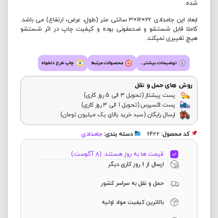
شده.
ابعاد این جامدادی 22×12×3 سانتی متر (طول، عرض، ارتفاع) می باشد.
کاملا قابل شستشو و ضدعفونی بوده و کیفیت چاپ در اثر شستشو
هیچ تغییری نمیکند.
توضیحات بیشتر...
محصولات مرتبط
چاپ طرح دلخواه
روش های حمل و نقل
پست پیشتاز (تحویل 3 الی 5 روز کاری)
پست اکسپرس (تحویل 1 الی 3 روز کاری)
ارسال رایگان (سبد خرید بالای یک میلیون تومان)
جامدادی
کد محصول:
6422
دسته بندی:
قیمت ها به روز هستند. (8 آگوست)
ارسال از 1 روز کاری دیگر
حمل و نقل به سراسر کشور
بالاترین کیفیت مواد اولیه