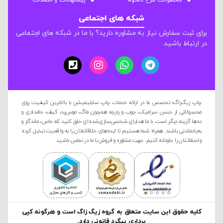
محصولات طرح دلخواه
پیشنهادات و انتقادات
شبکه های اجتماعی
برای ثبت سفارش نیاز به مشاوره دارید؟ با ما در شبکه های اجتماعی
در ارتباط باشید.
چاپ زیگ‌زاگ؛ تخصص ما در ارائه خدمات چاپ سابلیمیشن با بالاترین کیفیت روی
محصولاتی از جنس سرامیک، چوب و پارچه همچون ماگ، موس‌پد، کیف، جامدادی و
ده‌ها گزینه دیگر است. با ما هدایای شخصی‌سازی‌شده‌ای خلق کنید که خاص، ماندگار و
به‌یادماندنی باشند. همراه شما هستیم تا ایده‌های خلاقانه‌تان را به واقعیت تبدیل کرده
و لحظاتتان را جاودانه کنیم. جهت مشاوره و فروش با ما در تماس باشید.
کليه حقوق این سایت متعلق به گروه زیگ زاگ است و هرگونه کپی
برداری پیگرد قانونی دارد.