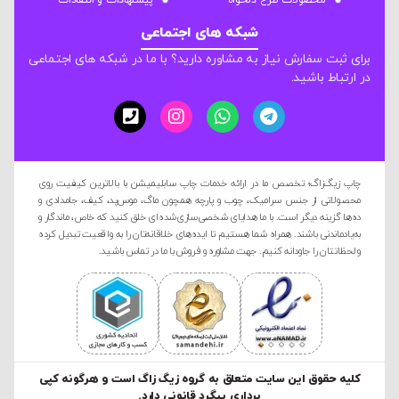
محصولات طرح دلخواه
پیشنهادات و انتقادات
شبکه های اجتماعی
برای ثبت سفارش نیاز به مشاوره دارید؟ با ما در شبکه های اجتماعی
در ارتباط باشید.
چاپ زیگ‌زاگ؛ تخصص ما در ارائه خدمات چاپ سابلیمیشن با بالاترین کیفیت روی
محصولاتی از جنس سرامیک، چوب و پارچه همچون ماگ، موس‌پد، کیف، جامدادی و
ده‌ها گزینه دیگر است. با ما هدایای شخصی‌سازی‌شده‌ای خلق کنید که خاص، ماندگار و
به‌یادماندنی باشند. همراه شما هستیم تا ایده‌های خلاقانه‌تان را به واقعیت تبدیل کرده
و لحظاتتان را جاودانه کنیم. جهت مشاوره و فروش با ما در تماس باشید.
کليه حقوق این سایت متعلق به گروه زیگ زاگ است و هرگونه کپی
برداری پیگرد قانونی دارد.