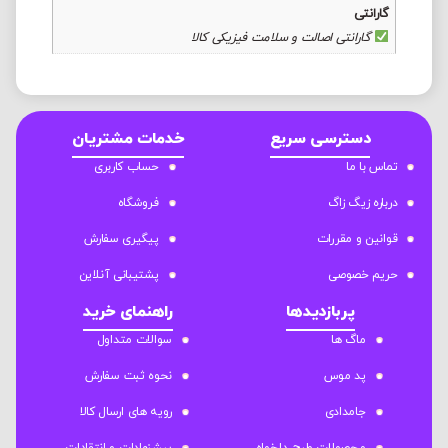
گارانتی
گارانتی اصالت و سلامت فیزیکی کالا
دسترسی سریع
خدمات مشتریان
تماس با ما
حساب کاربری
درباره زیگ زاگ
فروشگاه
قوانین و مقررات
پیگیری سفارش
حریم خصوصی
پشتیبانی آنلاین
پربازدیدها
راهنمای خرید
ماگ ها
سوالات متداول
پد موس
نحوه ثبت سفارش
جامدادی
رویه های ارسال کالا