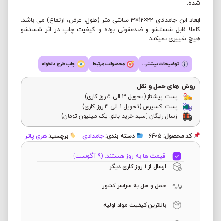
شده.
ابعاد این جامدادی 22×12×3 سانتی متر (طول، عرض، ارتفاع) می باشد.
کاملا قابل شستشو و ضدعفونی بوده و کیفیت چاپ در اثر شستشو
هیچ تغییری نمیکند.
توضیحات بیشتر...
محصولات مرتبط
چاپ طرح دلخواه
روش های حمل و نقل
پست پیشتاز (تحویل 3 الی 5 روز کاری)
پست اکسپرس (تحویل 1 الی 3 روز کاری)
ارسال رایگان (سبد خرید بالای یک میلیون تومان)
جامدادی
هری پاتر
کد محصول:
6405
دسته بندی:
برچسب:
قیمت ها به روز هستند. (9 آگوست)
ارسال از 1 روز کاری دیگر
حمل و نقل به سراسر کشور
بالاترین کیفیت مواد اولیه