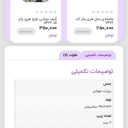
★
★
★
★
★
★
★
★
★
★
★
جامدادی مدل هری پاتر کد
کیف دوشی طرح هری پاتر
ج
6462
کد 8426
3
0
350,000
250,000
مشاهده
مشاهده
تومان
تومان
ت
توضیحات تکمیلی
نظرات (0)
توضیحات تکمیلی
جنس
برزنت جودان
ابعاد
22×12×3 سانتیمتر
تعداد زیپ
2 عدد