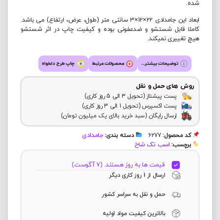
شده.
ابعاد این جامدادی 22×12×3 سانتی متر (طول، عرض، ارتفاع) می باشد.
کاملا قابل شستشو و ضدعفونی بوده و کیفیت چاپ در اثر شستشو
هیچ تغییری نمیکند.
توضیحات بیشتر...
محصولات مرتبط
چاپ طرح دلخواه
روش های حمل و نقل
پست پیشتاز (تحویل 3 الی 5 روز کاری)
پست اکسپرس (تحویل 1 الی 3 روز کاری)
ارسال رایگان (سبد خرید بالای یک میلیون تومان)
جامدادی
کد محصول:
6277
دسته بندی:
اسب تک شاخ
برچسب:
قیمت ها به روز هستند. (7 آگوست)
ارسال از 1 روز کاری دیگر
حمل و نقل به سراسر کشور
بالاترین کیفیت مواد اولیه