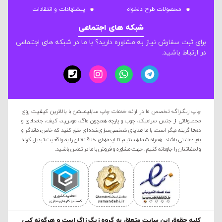
محصولات طرح دلخواه
پیشنهادات و انتقادات
شبکه های اجتماعی
برای ثبت سفارش نیاز به مشاوره دارید؟ با ما در شبکه های اجتماعی
در ارتباط باشید.
چاپ زیگ‌زاگ؛ تخصص ما در ارائه خدمات چاپ سابلیمیشن با بالاترین کیفیت روی
محصولاتی از جنس سرامیک، چوب و پارچه همچون ماگ، موس‌پد، کیف، جامدادی و
ده‌ها گزینه دیگر است. با ما هدایای شخصی‌سازی‌شده‌ای خلق کنید که خاص، ماندگار و
به‌یادماندنی باشند. همراه شما هستیم تا ایده‌های خلاقانه‌تان را به واقعیت تبدیل کرده
و لحظاتتان را جاودانه کنیم. جهت مشاوره و فروش با ما در تماس باشید.
کليه حقوق این سایت متعلق به گروه زیگ زاگ است و هرگونه کپی