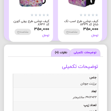
★
★
★
★
★
★
★
★
★
★
★
کیف دوشی طرح اسب تک
کیف دوشی طرح یونی کورن
ج
شاخ کد 8339
کد 8632
ک
0
350,000
350,000
مشاهده
مشاهده
تومان
تومان
ت
توضیحات تکمیلی
نظرات (0)
توضیحات تکمیلی
جنس
برزنت جودان
ابعاد
22×12×3 سانتیمتر
تعداد زیپ