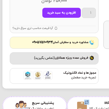
250,000
تومان
افزودن به سبد خرید
آیا قیمت مناسب تری سراغ دارید؟
09057560934
مشاوره خرید و سفارش آسان
(تماس بگیرید)
فروش عمده ویژه همکاران
مجوز ها و نماد الکترونیک
تجربه خرید مطمئن
الا
پشتیبانی سریع
مت فیزیکی کالا
تماس در ساعات 9 - 17