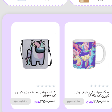
★
★
★
★
★
★
★
★
★
★
★
ماگ سرامیکی طرح یونی
کیف دوشی طرح یونی کورن
جا
کورن کد 1845
کد 8630
کد 1
00
350,000
380,000
مشاهده
مشاهده
تومان
تومان