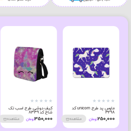
★
★
★
★
★
★
★
★
★
★
ماوس پد طرح unicorn کد
کیف دوشی طرح اسب تک
3298
شاخ کد 8339
350,000
250,000
مشاهده
مشاهده
تومان
تومان