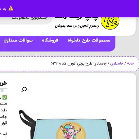
به د
محصولات طرح دلخواه
فروشگاه
سوالات متداول
خانه
/
جامدادی
/ جامدادی طرح یونی کورن کد 6338
خری

م
قسمت
دارد
جامد
قرار 