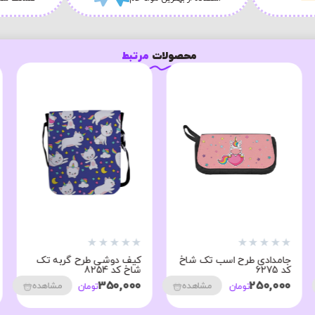
محصولات
مرتبط
★
★
★
★
★
★
★
★
★
★
جامدادی طرح اسب تک شاخ
کیف دوشی طرح گربه تک
کد 6275
شاخ کد 8254
350,000
250,000
مشاهده
مشاهده
تومان
تومان