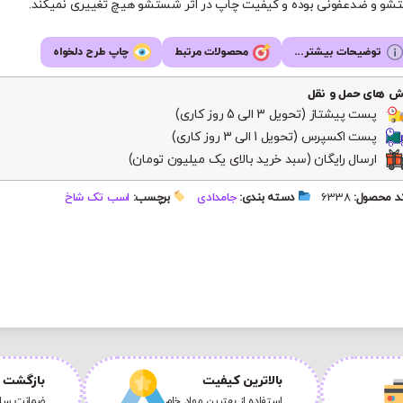
و و ضدعفونی بوده و کیفیت چاپ در اثر شستشو هیچ تغییری نمیکند.
توضیحات بیشتر...
محصولات مرتبط
چاپ طرح دلخواه
ش های حمل و نقل
پست پیشتاز (تحویل 3 الی 5 روز کاری)
پست اکسپرس (تحویل 1 الی 3 روز کاری)
ارسال رایگان (سبد خرید بالای یک میلیون تومان)
 محصول:
6338
دسته بندی:
جامدادی
برچسب:
اسب تک شاخ
بالاترین کیفیت
بازگشت ک
استفاده از بهترین مواد خام
ضمانت سلا