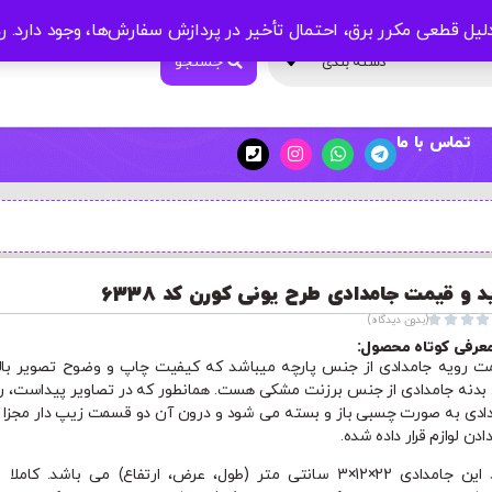
لیل قطعی مکرر برق، احتمال تأخیر در پردازش سفارش‌ها، وجود دارد.
ر
جستجو
دسته بندی
تماس با ما
د و قیمت جامدادی طرح یونی کورن کد 6338




(بدون دیدگاه)
عرفی کوتاه محصول:
 رویه جامدادی از جنس پارچه میباشد که کیفیت چاپ و وضوح تصویر بال
. بدنه جامدادی از جنس برزنت مشکی هست. همانطور که در تصاویر پیداست، ر
ادی به صورت چسبی باز و بسته می شود و درون آن دو قسمت زیپ دار مجزا ب
دادن لوازم قرار داده شده.
ابعاد این جامدادی 22×12×3 سانتی متر (طول، عرض، ارتفاع) می باشد. کاملا