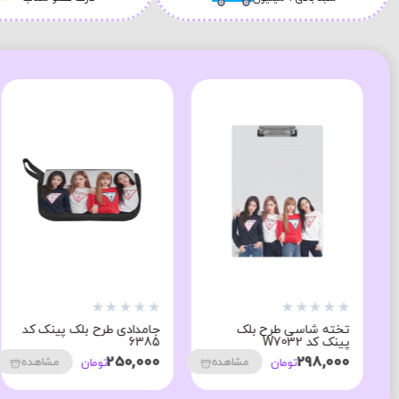
★
★
★
★
★
★
★
★
★
★
تخته شاسی طرح بلک
جامدادی طرح بلک پینک کد
پینک کد W7032
6385
250,000
298,000
مشاهده
مشاهده
تومان
تومان