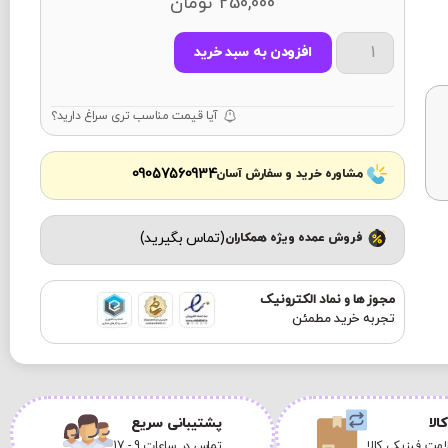
250,000
تومان
افزودن به سبد خرید
آیا قیمت مناسب تری سراغ دارید؟
09057560934
مشاوره خرید و سفارش آسان
(تماس بگیرید)
فروش عمده ویژه همکاران
مجوز ها و نماد الکترونیک
تجربه خرید مطمئن
الا
پشتیبانی سریع
مت فیزیکی کالا
تماس در ساعات 9 - 17