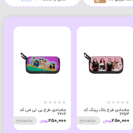
★
★
★
★
★
★
★
★
★
★
★
جامدادی طرح بلک پینک کد
جامدادی طرح بی تی اس کد
جا
87
6202
6253
00
250,000
250,000
مشاهده
مشاهده
تومان
تومان