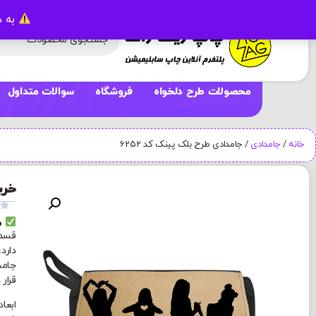
به د
محصولات طرح دلخواه
فروشگاه
سوالات متداول
خانه
/
جامدادی
/ جامدادی طرح بلک پینک کد 6252
خری

م
قسمت
دارد
جامد
قرار 