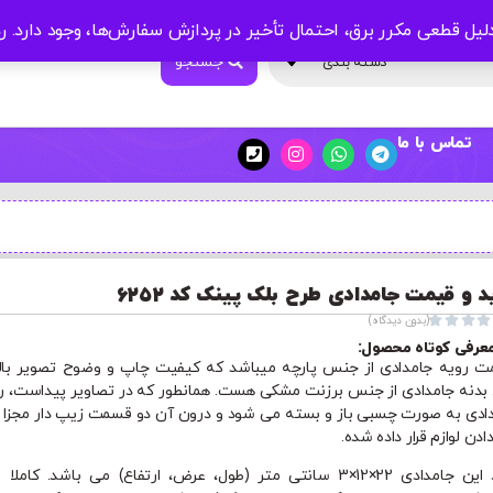
لیل قطعی مکرر برق، احتمال تأخیر در پردازش سفارش‌ها، وجود دارد.
ر
جستجو
دسته بندی
تماس با ما
د و قیمت جامدادی طرح بلک پینک کد 6252




(بدون دیدگاه)
عرفی کوتاه محصول:
 رویه جامدادی از جنس پارچه میباشد که کیفیت چاپ و وضوح تصویر بال
. بدنه جامدادی از جنس برزنت مشکی هست. همانطور که در تصاویر پیداست، ر
ادی به صورت چسبی باز و بسته می شود و درون آن دو قسمت زیپ دار مجزا ب
دادن لوازم قرار داده شده.
ابعاد این جامدادی 22×12×3 سانتی متر (طول، عرض، ارتفاع) می باشد. کاملا