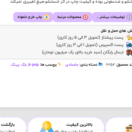
و و ضدعفونی بوده و کیفیت چاپ در اثر شستشو هیچ تغییری نمیکند.
توضیحات بیشتر...
محصولات مرتبط
چاپ طرح دلخواه
ش های حمل و نقل
پست پیشتاز (تحویل 3 الی 5 روز کاری)
پست اکسپرس (تحویل 1 الی 3 روز کاری)
ارسال رایگان (سبد خرید بالای یک میلیون تومان)
 محصول:
6252
دسته بندی:
جامدادی
برچسب ها:
k-pop
,
بلک پینک
بالاترین کیفیت
بازگشت ک
استفاده از بهترین مواد خام
ضمانت سلا