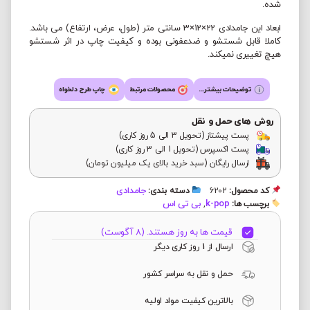
شده.
ابعاد این جامدادی 22×12×3 سانتی متر (طول، عرض، ارتفاع) می باشد.
کاملا قابل شستشو و ضدعفونی بوده و کیفیت چاپ در اثر شستشو
هیچ تغییری نمیکند.
توضیحات بیشتر...
محصولات مرتبط
چاپ طرح دلخواه
روش های حمل و نقل
پست پیشتاز (تحویل 3 الی 5 روز کاری)
پست اکسپرس (تحویل 1 الی 3 روز کاری)
ارسال رایگان (سبد خرید بالای یک میلیون تومان)
جامدادی
کد محصول:
6202
دسته بندی:
k-pop
بی تی اس
برچسب ها:
,
قیمت ها به روز هستند. (8 آگوست)
ارسال از 1 روز کاری دیگر
حمل و نقل به سراسر کشور
بالاترین کیفیت مواد اولیه