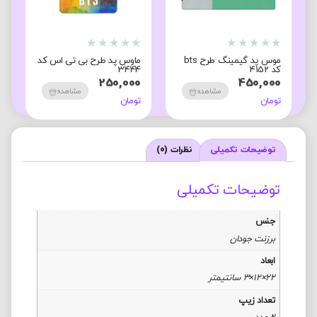
★
★
★
★
★
★
★
★
★
★
★
موس پد گیمینگ طرح bts
ماوس پد طرح بی تی اس کد
ک
کد 4152
3444
ک
0
250,000
450,000
مشاهده
مشاهده
تومان
تومان
ت
توضیحات تکمیلی
نظرات (0)
توضیحات تکمیلی
جنس
برزنت جودان
ابعاد
22×12×3 سانتیمتر
تعداد زیپ