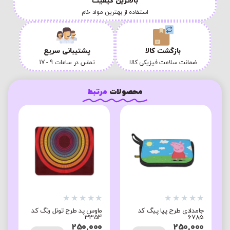
بالاترین کیفیت
استفاده از بهترین مواد خام
بازگشت کالا
پشتیبانی سریع
ضمانت سلامت فیزیکی کالا
تماس در ساعات 9 - 17
محصولات
مرتبط
★
★
★
★
★
★
★
★
★
★
★
جامدادی طرح پپا پیگ کد
ماوس پد طرح تونل رنگ کد
ک
2
3354
6785
0
250,000
250,000