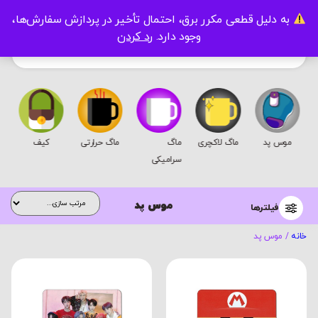
به دلیل قطعی مکرر برق، احتمال تأخیر در پردازش سفارش‌ها،
0
وجود دارد.
رد کردن
موس پد
ماگ لاکچری
ماگ
ماگ حرارتی
کیف
سرامیکی
موس پد
فیلترها
خانه
/ موس پد