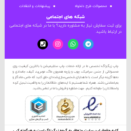
محصولات طرح دلخواه
پیشنهادات و انتقادات
شبکه های اجتماعی
برای ثبت سفارش نیاز به مشاوره دارید؟ با ما در شبکه های اجتماعی
در ارتباط باشید.
چاپ زیگ‌زاگ؛ تخصص ما در ارائه خدمات چاپ سابلیمیشن با بالاترین کیفیت روی
محصولاتی از جنس سرامیک، چوب و پارچه همچون ماگ، موس‌پد، کیف، جامدادی و
ده‌ها گزینه دیگر است. با ما هدایای شخصی‌سازی‌شده‌ای خلق کنید که خاص، ماندگار و
به‌یادماندنی باشند. همراه شما هستیم تا ایده‌های خلاقانه‌تان را به واقعیت تبدیل کرده
و لحظاتتان را جاودانه کنیم. جهت مشاوره و فروش با ما در تماس باشید.
کليه حقوق این سایت متعلق به گروه زیگ زاگ است و هرگونه کپی