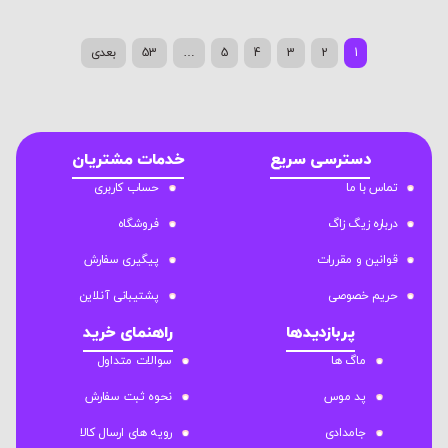
1
2
3
4
5
…
53
بعدی
دسترسی سریع
خدمات مشتریان
تماس با ما
حساب کاربری
درباره زیگ زاگ
فروشگاه
قوانین و مقررات
پیگیری سفارش
حریم خصوصی
پشتیبانی آنلاین
پربازدیدها
راهنمای خرید
ماگ ها
سوالات متداول
پد موس
نحوه ثبت سفارش
جامدادی
رویه های ارسال کالا