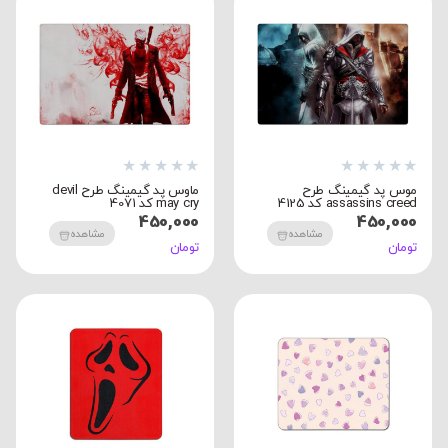
★
★
★
★
★
★
★
★
★
★
موس پد گیمینگ طرح
ماوس پد گیمینگ طرح devil
assassins creed کد 4125
may cry کد 4071
450,000
450,000
مشاهده
مشاهده
تومان
تومان