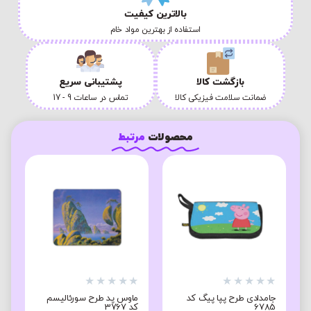
بالاترین کیفیت
استفاده از بهترین مواد خام
بازگشت کالا
پشتیبانی سریع
ضمانت سلامت فیزیکی کالا
تماس در ساعات 9 - 17
محصولات
مرتبط
★
★
★
★
★
★
★
★
★
★
★
جامدادی طرح پپا پیگ کد
ماوس پد طرح سورئالیسم
ج
6785
کد 3767
8