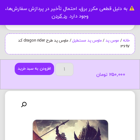
به دلیل قطعی مکرر برق، احتمال تأخیر در پردازش سفارش‌ها،
0
وجود دارد.
رد کردن
خانه
/
موس پد
/
ماوس پد مستطیل
/ ماوس پد طرح dragon rider کد
3697
افزودن به سبد خرید
250,000
تومان