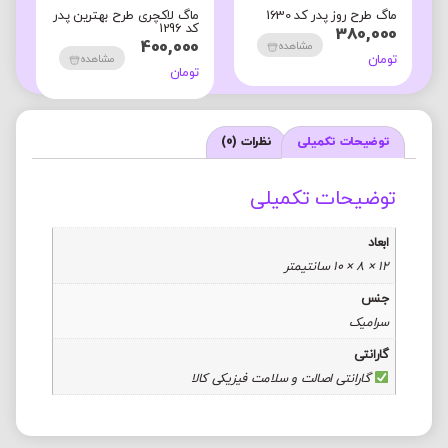
ماگ طرح روز پدر کد 1630
ماگ لاکچری طرح بهترین پدر
م
کد 1296
ک
380,000
0
400,000
مشاهده
تومان
مشاهده
تومان
ت
توضیحات تکمیلی
نظرات (0)
توضیحات تکمیلی
ابعاد
12 × 8 × 10 سانتیمتر
جنس
سرامیک
گارانتی
گارانتی اصالت و سلامت فیزیکی کالا