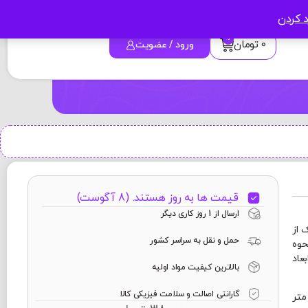
د کردن
0
0
تومان
ورود / عضویت
قیمت ها به روز هستند. (8 آگوست)
ارسال از 1 روز کاری دیگر
 از
حمل و نقل به سراسر کشور
حوه
عاد
بالاترین کیفیت مواد اولیه
گارانتی اصالت و سلامت فیزیکی کالا
ین ماگ 24 × 9/5 سانتی متر