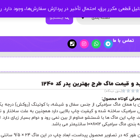
لیل قطعی مکرر برق، احتمال تأخیر در پردازش سفارش‌ها، وجود دارد.
ر
جستجو
دسته بندی
تماس با ما
د و قیمت ماگ طرح بهترین پدر کد 1240




(بدون دیدگاه)
عرفی کوتاه محصول:
ن یا همان ماگ سرامیکی از جنس سفال و شیشه، با کوتینگ (روکش) درجه یک
سرامیک ساخته شده و کیفیت چاپ بالایی دارد همچنین به علت ساختار و ن
د، چاپ این ماگ ها با شستشو مداوم از بین نمی رود و دوام بسیار زیای دارد. اب
ی ماگ سرامیکی 12×8×10 سانتیمتر می باشد.
همان طور که در تصاویر محصول پیداست، ابعاد چاپ در ا