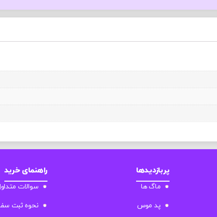
پربازدیدها
راهنمای خرید
ماگ ها
سوالات متداو
پد موس
نحوه ثبت سف