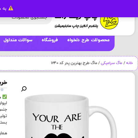
به د
محصولات طرح دلخواه
فروشگاه
سوالات متداول
خانه
/
ماگ سرامیکی
/ ماگ طرح بهترین پدر کد 1240
خری

م
لیوا
جنس 
تولی
بسته بند