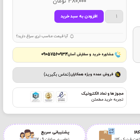
380,000
تومان
افزودن به سبد خرید
آیا قیمت مناسب تری سراغ دارید؟
09057560934
مشاوره خرید و سفارش آسان
(تماس بگیرید)
فروش عمده ویژه همکاران
مجوز ها و نماد الکترونیک
تجربه خرید مطمئن
الا
پشتیبانی سریع
مت فیزیکی کالا
تماس در ساعات 9 - 17