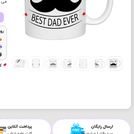
می ب
رو
کد
ارسال رایگان
پرداخت آنلاین
سبد بالای 1 میلیون
کارت عضو شتاب