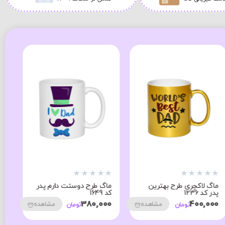
★
★
★
★
★
★
★
★
★
★
★
ماگ لاکچری طرح بهترین
ماگ طرح دوستت دارم پدر
ما
پدر کد 1236
کد 1649
کد 4
00
380,000
400,000
مشاهده
مشاهده
تومان
تومان