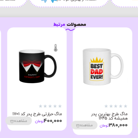
محصولات
مرتبط
★
★
★
★
★
★
★
★
★
★
ماگ طرح بهترین پدر
ماگ حرارتی طرح پدر کد 1701
همیشه کد 1645
400,000
مشاهده
تومان
380,000
مشاهده
تومان