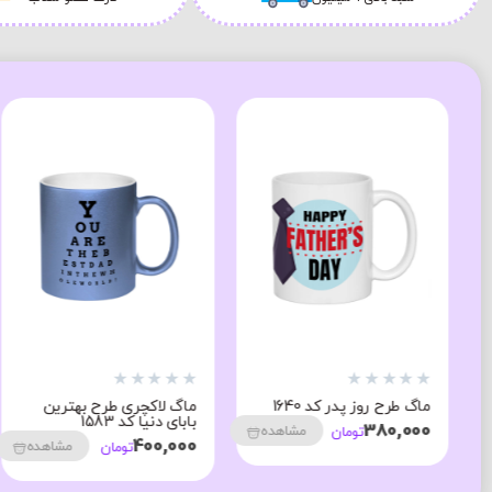
★
★
★
★
★
★
★
★
★
★
ماگ طرح روز پدر کد 1640
ماگ لاکچری طرح بهترین
بابای دنیا کد 1583
380,000
مشاهده
تومان
400,000
مشاهده
تومان