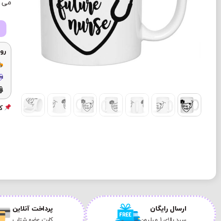
می ب
رو
کد
ارسال رایگان
پرداخت آنلاین
سبد بالای 1 میلیون
کارت عضو شتاب