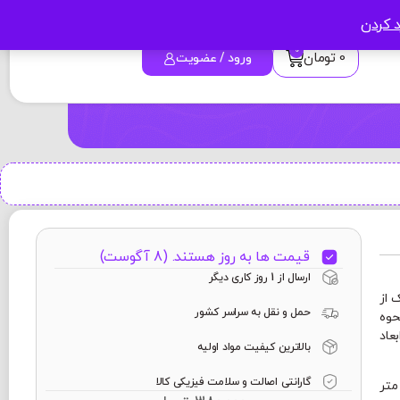
د کردن
0
0
تومان
ورود / عضویت
قیمت ها به روز هستند. (8 آگوست)
ارسال از 1 روز کاری دیگر
 از
حمل و نقل به سراسر کشور
حوه
عاد
بالاترین کیفیت مواد اولیه
گارانتی اصالت و سلامت فیزیکی کالا
ین ماگ 24 × 9/5 سانتی متر