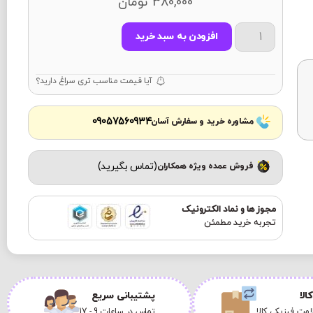
380,000
تومان
افزودن به سبد خرید
آیا قیمت مناسب تری سراغ دارید؟
09057560934
مشاوره خرید و سفارش آسان
(تماس بگیرید)
فروش عمده ویژه همکاران
مجوز ها و نماد الکترونیک
تجربه خرید مطمئن
الا
پشتیبانی سریع
مت فیزیکی کالا
تماس در ساعات 9 - 17