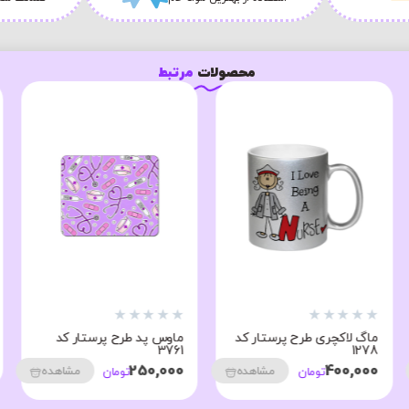
محصولات
مرتبط
★
★
★
★
★
★
★
★
★
★
ماگ طرح پرستار کد 1138
ماگ طرح عاشق پرستار
بودنم کد 1594
380,000
مشاهده
تومان
380,000
مشاهده
تومان