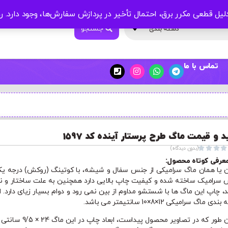
لیل قطعی مکرر برق، احتمال تأخیر در پردازش سفارش‌ها، وجود دارد.
ر
جستجو
دسته بندی
تماس با ما
د و قیمت ماگ طرح پرستار آینده کد 1597




(بدون دیدگاه)
عرفی کوتاه محصول:
ن یا همان ماگ سرامیکی از جنس سفال و شیشه، با کوتینگ (روکش) درجه یک
سرامیک ساخته شده و کیفیت چاپ بالایی دارد همچنین به علت ساختار و ن
د، چاپ این ماگ ها با شستشو مداوم از بین نمی رود و دوام بسیار زیای دارد. اب
ی ماگ سرامیکی 12×8×10 سانتیمتر می باشد.
همان طور که در تصاویر محصول پیداست، ابعاد چاپ در ا