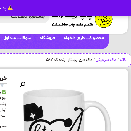
به د
محصولات طرح دلخواه
فروشگاه
سوالات متداول
خانه
/
ماگ سرامیکی
/ ماگ طرح پرستار آینده کد 1597
خری

م
لیوا
جنس 
تولی
بسته بند