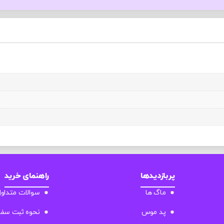
پربازدیدها
راهنمای خرید
ماگ ها
سوالات متداو
پد موس
نحوه ثبت سف