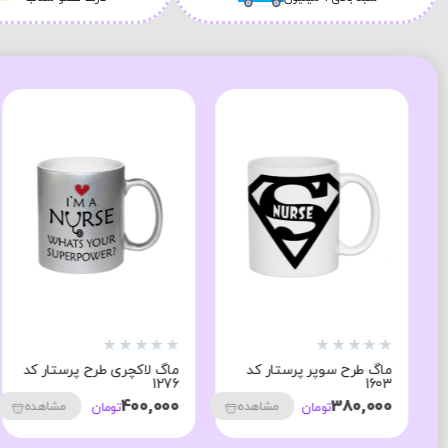
★
★
★
★
★
★
★
★
★
★
ماگ لاکچری طرح پرستار کد
ماوس پد طرح پرستار کد
3761
1278
250,000
400,000
مشاهده
مشاهده
تومان
تومان