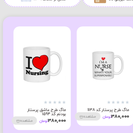
★
★
★
★
★
★
★
★
★
★
ماگ طرح عشق پرستار کد
ماگ طرح سلامت و پرستار
1599
کد 1607
380,000
380,000
مشاهده
مشاهده
تومان
تومان