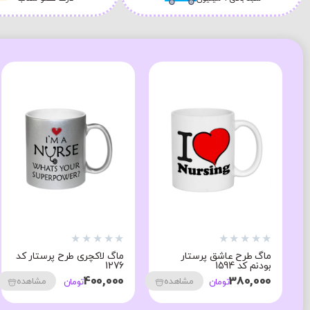
★
★
★
★
★
★
★
★
★
★
ماگ طرح عاشق پرستار
ماگ لاکچری طرح پرستار کد
بودنم کد 1594
1276
400,000
380,000
مشاهده
مشاهده
تومان
تومان