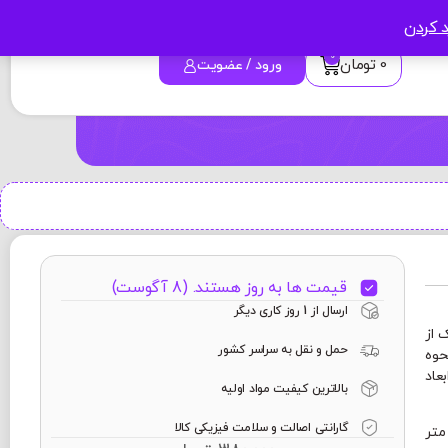
د کردن
0
0
تومان
ورود / عضویت
قیمت ها به روز هستند. (8 آگوست)
ارسال از 1 روز کاری دیگر
 از
حمل و نقل به سراسر کشور
حوه
عاد
بالاترین کیفیت مواد اولیه
گارانتی اصالت و سلامت فیزیکی کالا
ین ماگ 24 × 9/5 سانتی متر