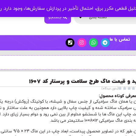
لیل قطعی مکرر برق، احتمال تأخیر در پردازش سفارش‌ها، وجود دارد.
ر
جستجو
دسته بندی
تماس با ما
د و قیمت ماگ طرح سلامت و پرستار کد 1607




(بدون دیدگاه)
عرفی کوتاه محصول:
ن یا همان ماگ سرامیکی از جنس سفال و شیشه، با کوتینگ (روکش) درجه یک
سرامیک ساخته شده و کیفیت چاپ بالایی دارد همچنین به علت ساختار و ن
د، چاپ این ماگ ها با شستشو مداوم از بین نمی رود و دوام بسیار زیای دارد. اب
ی ماگ سرامیکی 12×8×10 سانتیمتر می باشد.
همان طور که در تصاویر محصول پیداست، ابعاد چاپ در ا