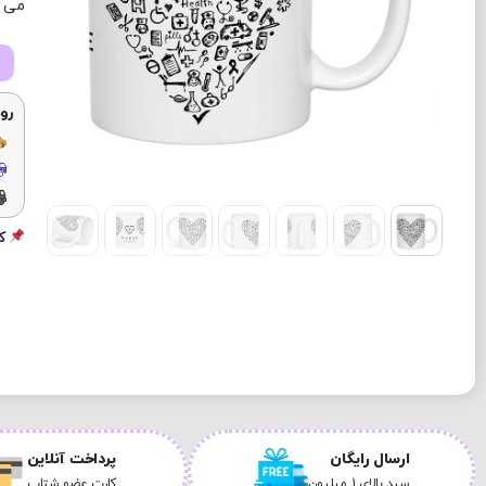
می ب
رو
کد
ارسال رایگان
پرداخت آنلاین
سبد بالای 1 میلیون
کارت عضو شتاب