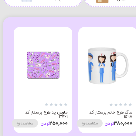
★
★
★
★
★
★
★
★
★
★
★
ماگ طرح خانم پرستار کد
ماوس پد طرح پرستار کد
ما
1598
3761
هس
00
250,000
380,000
مشاهده
مشاهده
تومان
تومان