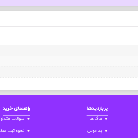
پربازدیدها
راهنمای خرید
ماگ ها
سوالات متداو
پد موس
نحوه ثبت سف