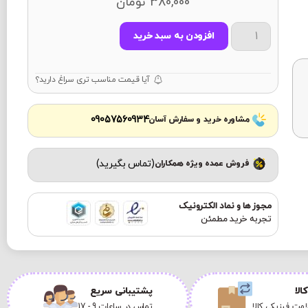
380,000
تومان
افزودن به سبد خرید
آیا قیمت مناسب تری سراغ دارید؟
09057560934
مشاوره خرید و سفارش آسان
(تماس بگیرید)
فروش عمده ویژه همکاران
مجوز ها و نماد الکترونیک
تجربه خرید مطمئن
الا
پشتیبانی سریع
مت فیزیکی کالا
تماس در ساعات 9 - 17