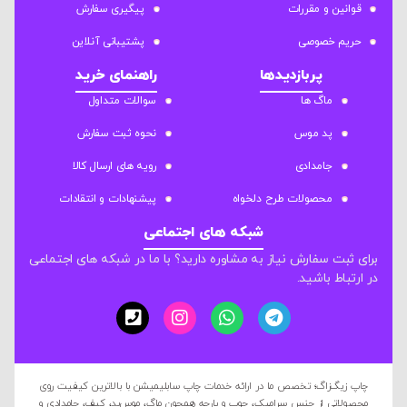
قوانین و مقررات
پیگیری سفارش
حریم خصوصی
پشتیبانی آنلاین
پربازدیدها
راهنمای خرید
ماگ ها
سوالات متداول
پد موس
نحوه ثبت سفارش
جامدادی
رویه های ارسال کالا
محصولات طرح دلخواه
پیشنهادات و انتقادات
شبکه های اجتماعی
برای ثبت سفارش نیاز به مشاوره دارید؟ با ما در شبکه های اجتماعی
در ارتباط باشید.
چاپ زیگ‌زاگ؛ تخصص ما در ارائه خدمات چاپ سابلیمیشن با بالاترین کیفیت روی
محصولاتی از جنس سرامیک، چوب و پارچه همچون ماگ، موس‌پد، کیف، جامدادی و