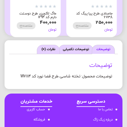
★
★
★
★
★
★
★
★
★
★
★
جامدادی طرح پپا پیگ کد
ماگ لاکچری طرح دوستت
م
6738
دارم کد 1294
ن
0
400,000
250,000
مشاهده
مشاهده
تومان
تومان
ت
توضیحات
توضیحات تکمیلی
نظرات (0)
توضیحات
توضیحات محصول: تخته شاسی طرح فضا نورد کد W7114
دسترسی سریع
خدمات مشتریان
تماس با ما
حساب کاربری
درباره زیگ زاگ
فروشگاه