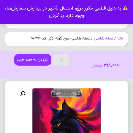
به دلیل قطعی مکرر برق، احتمال تأخیر در پردازش سفارش‌ها،
0
وجود دارد.
رد کردن
خانه
/
تخته شاسی
/ تخته شاسی طرح گربه رنگی کد W7112
افزودن به سبد خرید
298,000
تومان