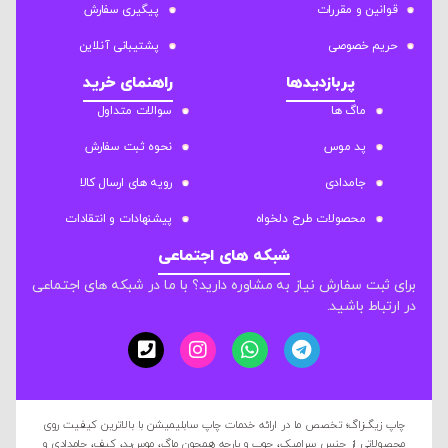
قوانین و مقررات
پیگیری سفارش
حریم خصوصی
پشتیبانی آنلاین
پربازدیدها
راهنمای خرید
ماگ ها
سوالات متداول
پد موس
نحوه ثبت سفارش
جامدادی
رویه های ارسال کالا
محصولات طرح دلخواه
پیشنهادات و انتقادات
شبکه های اجتماعی
برای ثبت سفارش نیاز به مشاوره دارید؟ با ما در شبکه های اجتماعی
در ارتباط باشید.
چاپ زیگ‌زاگ؛ تخصص ما در ارائه خدمات چاپ سابلیمیشن با بالاترین کیفیت روی
محصولاتی از جنس سرامیک، چوب و پارچه همچون ماگ، موس‌پد، کیف، جامدادی و