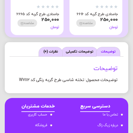
★
★
★
★
★
★
★
★
★
★
★
جامدادی طرح گربه کد 6616
جامدادی طرح گربه کد 6665
ج
ک
250,000
250,000
0
مشاهده
مشاهده
تومان
تومان
ت
توضیحات
توضیحات تکمیلی
نظرات (0)
توضیحات
توضیحات محصول: تخته شاسی طرح گربه رنگی کد W7112
دسترسی سریع
خدمات مشتریان
تماس با ما
حساب کاربری
درباره زیگ زاگ
فروشگاه