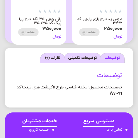
★
★
★
★
★
★
★
★
★
★
★
پازل چوبی 35 تکه طرح پپا
کیف دوشی طرح snoopy
ماگ حرارتی طرح عدد
کد 8852
انگلیسی کد 1764
400,000
350,000
مشاهده
مشاهده
مشاه
تومان
تومان
توضیحات
توضیحات تکمیلی
نظرات (0)
توضیحات
توضیحات محصول: تخته شاسی طرح لاکپشت های نینجا کد
W7099
دسترسی سریع
خدمات مشتریان
تماس با ما
حساب کاربری