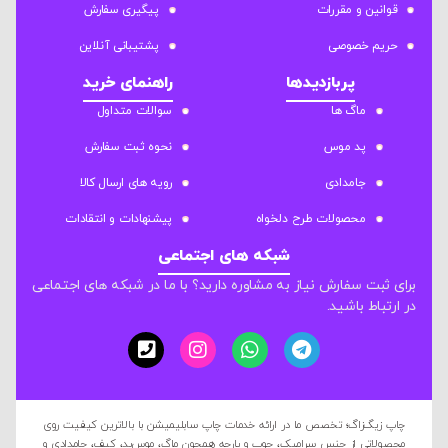
قوانین و مقررات
پیگیری سفارش
حریم خصوصی
پشتیبانی آنلاین
پربازدیدها
راهنمای خرید
ماگ ها
سوالات متداول
پد موس
نحوه ثبت سفارش
جامدادی
رویه های ارسال کالا
محصولات طرح دلخواه
پیشنهادات و انتقادات
شبکه های اجتماعی
برای ثبت سفارش نیاز به مشاوره دارید؟ با ما در شبکه های اجتماعی
در ارتباط باشید.
چاپ زیگ‌زاگ؛ تخصص ما در ارائه خدمات چاپ سابلیمیشن با بالاترین کیفیت روی
محصولاتی از جنس سرامیک، چوب و پارچه همچون ماگ، موس‌پد، کیف، جامدادی و