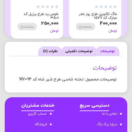
★
★
★
★
★
★
★
★
★
★
★
ماگ لاکچری طرح روز مادر
ماوس پد طرح برزیل کد
ج
مبارک کد 1577
3501
0
250,000
400,000
ت
مشاهده
مشاهده
تومان
تومان
توضیحات
توضیحات تکمیلی
نظرات (0)
توضیحات
توضیحات محصول: تخته شاسی طرح شیر شاه کد W7094
دسترسی سریع
خدمات مشتریان
تماس با ما
حساب کاربری
درباره زیگ زاگ
فروشگاه