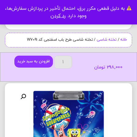
به دلیل قطعی مکرر برق، احتمال تأخیر در پردازش سفارش‌ها،
0
وجود دارد.
رد کردن
خانه
/
تخته شاسی
/ تخته شاسی طرح باب اسفنجی کد W7091
افزودن به سبد خرید
298,000
تومان