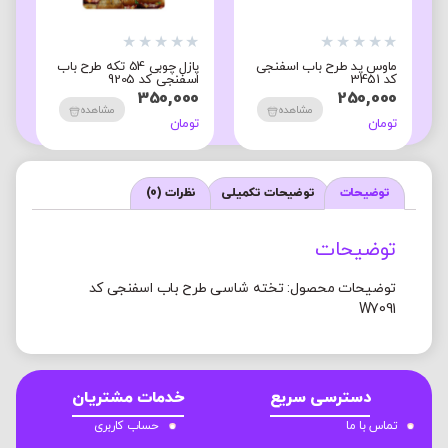
★
★
★
★
★
★
★
★
★
★
★
ماوس پد طرح باب اسفنجی
پازل چوبی 54 تکه طرح باب
م
کد 3451
اسفنجی کد 9205
ک
0
350,000
250,000
مشاهده
مشاهده
تومان
تومان
ت
توضیحات
توضیحات تکمیلی
نظرات (0)
توضیحات
توضیحات محصول: تخته شاسی طرح باب اسفنجی کد
W7091
دسترسی سریع
خدمات مشتریان
تماس با ما
حساب کاربری