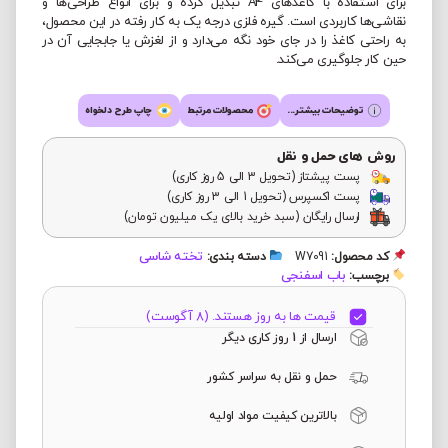
برای استفاده با کاغذهای A4 تبدیل کرده و برای انواع طراحی‌ها و
نقاشی‌ها کاربردی است. گیره فلزی درجه یک به کار رفته در این محصول،
به راحتی کاغذ را در جای خود نگه می‌دارد و از لغزش یا جابجایی آن در
حین کار جلوگیری می‌کند.
توضیحات بیشتر...
محصولات مرتبط
چاپ طرح دلخواه
روش های حمل و نقل
پست پیشتاز (تحویل 3 الی 5 روز کاری)
پست اکسپرس (تحویل 1 الی 3 روز کاری)
ارسال رایگان (سبد خرید بالای یک میلیون تومان)
تخته شاسی
کد محصول:
W7091
دسته بندی:
باب اسفنجی
برچسب:
قیمت ها به روز هستند. (8 آگوست)
ارسال از 1 روز کاری دیگر
حمل و نقل به سراسر کشور
بالاترین کیفیت مواد اولیه