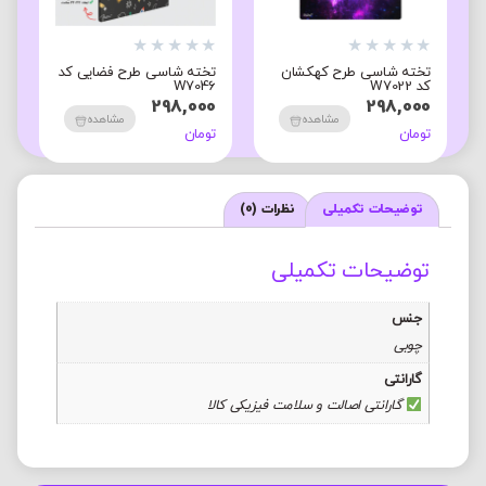
★
★
★
★
★
★
★
★
★
★
★
تخته شاسی طرح کهکشان
تخته شاسی طرح فضایی کد
ک
کد W7022
W7046
ک
0
298,000
298,000
مشاهده
مشاهده
تومان
تومان
ت
توضیحات تکمیلی
نظرات (0)
توضیحات تکمیلی
جنس
چوبی
گارانتی
گارانتی اصالت و سلامت فیزیکی کالا