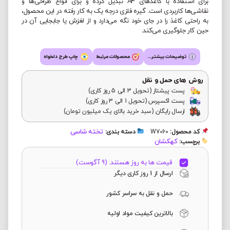
برای استفاده با کاغذهای A4 تبدیل کرده و برای انواع طراحی‌ها و
نقاشی‌ها کاربردی است. گیره فلزی درجه یک به کار رفته در این محصول،
به راحتی کاغذ را در جای خود نگه می‌دارد و از لغزش یا جابجایی آن در
حین کار جلوگیری می‌کند.
توضیحات بیشتر...
محصولات مرتبط
چاپ طرح دلخواه
روش های حمل و نقل
پست پیشتاز (تحویل 3 الی 5 روز کاری)
پست اکسپرس (تحویل 1 الی 3 روز کاری)
ارسال رایگان (سبد خرید بالای یک میلیون تومان)
تخته شاسی
کد محصول:
W7060
دسته بندی:
کهکشان
برچسب:
قیمت ها به روز هستند. (9 آگوست)
ارسال از 1 روز کاری دیگر
حمل و نقل به سراسر کشور
بالاترین کیفیت مواد اولیه