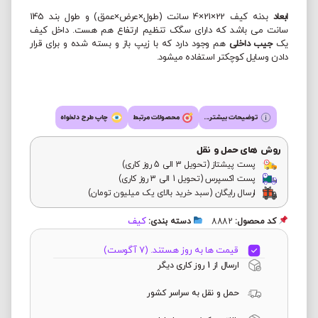
ابعاد
بدنه کیف 22×21×4 سانت (طول×عرض×عمق) و طول بند 145
سانت می باشد که دارای سگک تنظیم ارتفاع هم هست. داخل کیف
یک
جیب داخلی
هم وجود دارد که با زیپ باز و بسته شده و برای قرار
دادن وسایل کوچکتر استفاده میشود.
توضیحات بیشتر...
محصولات مرتبط
چاپ طرح دلخواه
روش های حمل و نقل
پست پیشتاز (تحویل 3 الی 5 روز کاری)
پست اکسپرس (تحویل 1 الی 3 روز کاری)
ارسال رایگان (سبد خرید بالای یک میلیون تومان)
کیف
کد محصول:
8882
دسته بندی:
قیمت ها به روز هستند. (7 آگوست)
ارسال از 1 روز کاری دیگر
حمل و نقل به سراسر کشور