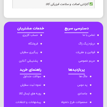
گارانتی اصالت و سلامت فیزیکی کالا
دسترسی سریع
خدمات مشتریان
تماس با ما
حساب کاربری
درباره زیگ زاگ
فروشگاه
قوانین و مقررات
پیگیری سفارش
حریم خصوصی
پشتیبانی آنلاین
پربازدیدها
راهنمای خرید
ماگ ها
سوالات متداول
پد موس
نحوه ثبت سفارش
جامدادی
رویه های ارسال کالا
محصولات طرح دلخواه
پیشنهادات و انتقادات