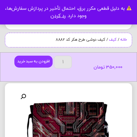
به دلیل قطعی مکرر برق، احتمال تأخیر در پردازش سفارش‌ها،
0
وجود دارد.
رد کردن
خانه
/
کیف
/ کیف دوشی طرح هکر کد 8882
افزودن به سبد خرید
350,000
تومان