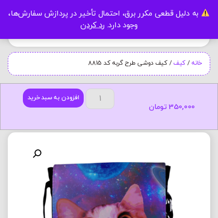
به دلیل قطعی مکرر برق، احتمال تأخیر در پردازش سفارش‌ها،
0
وجود دارد.
رد کردن
خانه
/
کیف
/ کیف دوشی طرح گربه کد 8815
افزودن به سبد خرید
350,000
تومان