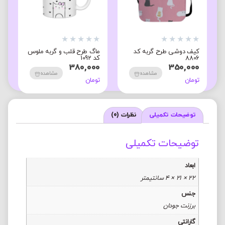
★
★
★
★
★
★
★
★
★
★
★
لب و گربه ملوس
کیف دوشی طرح گربه کد
کیف دوشی طرح گربه
8328
8823
350,000
350,000
مشاهده
مشاهده
مشاه
تومان
تومان
توضیحات تکمیلی
نظرات (0)
توضیحات تکمیلی
ابعاد
22 × 21 × 4 سانتیمتر
جنس
برزنت جودان
گارانتی