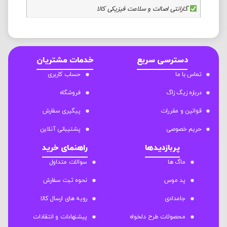
گارانتی اصالت و سلامت فیزیکی کالا
دسترسی سریع
خدمات مشتریان
تماس با ما
حساب کاربری
درباره زیگ زاگ
فروشگاه
قوانین و مقررات
پیگیری سفارش
حریم خصوصی
پشتیبانی آنلاین
پربازدیدها
راهنمای خرید
ماگ ها
سوالات متداول
پد موس
نحوه ثبت سفارش
جامدادی
رویه های ارسال کالا
محصولات طرح دلخواه
پیشنهادات و انتقادات