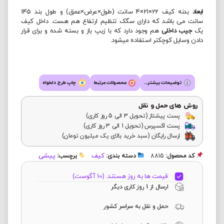
ابعاد
بدنه کیف 22×21×4 سانت (طول×عرض×عمق) و طول بند 145
سانت می باشد که دارای سگک تنظیم ارتفاع هم هست. داخل کیف
یک
جیب داخلی
هم وجود دارد که با زیپ باز و بسته شده و برای قرار
دادن وسایل کوچکتر استفاده میشود.
توضیحات بیشتر...
محصولات مرتبط
چاپ طرح دلخواه
روش های حمل و نقل
پست پیشتاز (تحویل 3 الی 5 روز کاری)
پست اکسپرس (تحویل 1 الی 3 روز کاری)
ارسال رایگان (سبد خرید بالای یک میلیون تومان)
کیف
پیشی
کد محصول:
8815
دسته بندی:
برچسب:
قیمت ها به روز هستند. (10 آگوست)
ارسال از 1 روز کاری دیگر
حمل و نقل به سراسر کشور