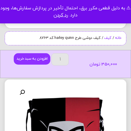
⚠️ به دلیل قطعی مکرر برق، احتمال تأخیر در پردازش سفارش‌ها، وجود
0
دارد.
رد کردن
خانه
/
کیف
/ کیف دوشی طرح harley quinn کد 8763
افزودن به سبد خرید
350,000
تومان