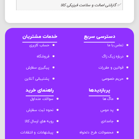
✅ گارانتی اصالت و سلامت فیزیکی کالا
دسترسی سریع
خدمات مشتریان
تماس با ما
حساب کاربری
درباره زیگ زاگ
فروشگاه
قوانین و مقررات
پیگیری سفارش
حریم خصوصی
پشتیبانی آنلاین
پربازدیدها
راهنمای خرید
ماگ ها
سوالات متداول
پد موس
نحوه ثبت سفارش
جامدادی
رویه های ارسال کالا
محصولات طرح دلخواه
پیشنهادات و انتقادات