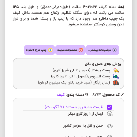
ابعاد
بدنه کیف 22×21×4 سانت (طول×عرض×عمق) و طول بند 145
سانت می باشد که دارای سگک تنظیم ارتفاع هم هست. داخل کیف
یک
جیب داخلی
هم وجود دارد که با زیپ باز و بسته شده و برای قرار
دادن وسایل کوچکتر استفاده میشود.
توضیحات بیشتر...
محصولات مرتبط
چاپ طرح دلخواه
روش های حمل و نقل
پست پیشتاز (تحویل 3 الی 5 روز کاری)
پست اکسپرس (تحویل 1 الی 3 روز کاری)
ارسال رایگان (سبد خرید بالای یک میلیون تومان)
کیف
📌 کد محصول:
8763
📂 دسته بندی:
قیمت ها به روز هستند. (7 آگوست)
ارسال از 1 روز کاری دیگر
حمل و نقل به سراسر کشور