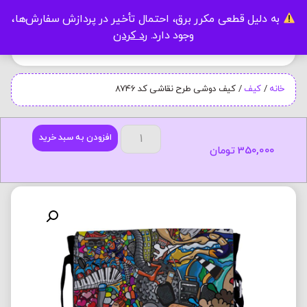
به دلیل قطعی مکرر برق، احتمال تأخیر در پردازش سفارش‌ها،
0
وجود دارد.
رد کردن
خانه
/
کیف
/ کیف دوشی طرح نقاشی کد 8746
افزودن به سبد خرید
350,000
تومان