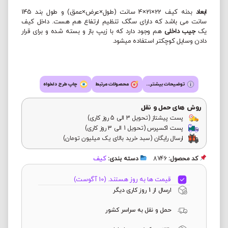
ابعاد
بدنه کیف 22×21×4 سانت (طول×عرض×عمق) و طول بند 145
سانت می باشد که دارای سگک تنظیم ارتفاع هم هست. داخل کیف
یک
جیب داخلی
هم وجود دارد که با زیپ باز و بسته شده و برای قرار
دادن وسایل کوچکتر استفاده میشود.
توضیحات بیشتر...
محصولات مرتبط
چاپ طرح دلخواه
روش های حمل و نقل
پست پیشتاز (تحویل 3 الی 5 روز کاری)
پست اکسپرس (تحویل 1 الی 3 روز کاری)
ارسال رایگان (سبد خرید بالای یک میلیون تومان)
کیف
کد محصول:
8746
دسته بندی:
قیمت ها به روز هستند. (10 آگوست)
ارسال از 1 روز کاری دیگر
حمل و نقل به سراسر کشور