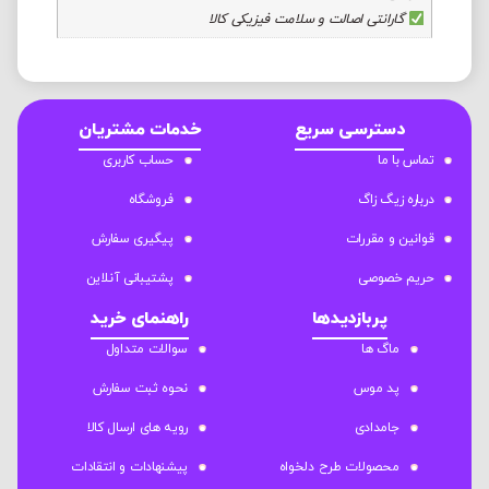
گارانتی اصالت و سلامت فیزیکی کالا
دسترسی سریع
خدمات مشتریان
تماس با ما
حساب کاربری
درباره زیگ زاگ
فروشگاه
قوانین و مقررات
پیگیری سفارش
حریم خصوصی
پشتیبانی آنلاین
پربازدیدها
راهنمای خرید
ماگ ها
سوالات متداول
پد موس
نحوه ثبت سفارش
جامدادی
رویه های ارسال کالا
محصولات طرح دلخواه
پیشنهادات و انتقادات