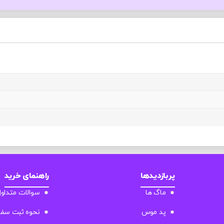
پربازدیدها
راهنمای خرید
ماگ ها
سوالات متداو
پد موس
نحوه ثبت سف