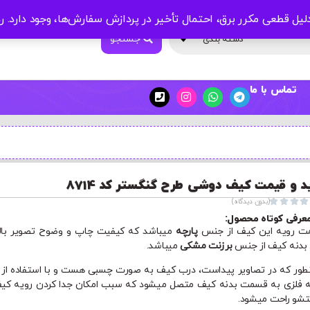
لیل قطعی مکرر برق، احتمال تأخیر در پردازش سفارش‌ها، وجود دارد.
ر
جستجو
دسته بندی
تماس با ما
د و قیمت کیف دوشی طرح گنگستر کد 8714




(بدون دیدگاه)
عرفی کوتاه محصول:
 رویه این کیف از جنس
پارچه
میباشد که کیفیت چاپ و وضوح تصویر بال
. بدنه کیف از جنس
برزنت مشکی
میباشد.
طور که در تصاویر پیداست، درب کیف به صورت چسبی هست و با استفاده از
 فلزی به قسمت بدنه کیف متصل میشود که سبب امکان جدا کردن رویه کی
و راحت میشود.