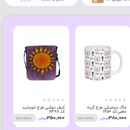
★
★
★
★
★
★
★
★
★
★
★
ماگ سرامیکی طرح گربه
کیف دوشی طرح خورشید
ما
ماهی کد 1850
کد 8388
00
350,000
380,000
مشاهده
مشاهده
تومان
تومان