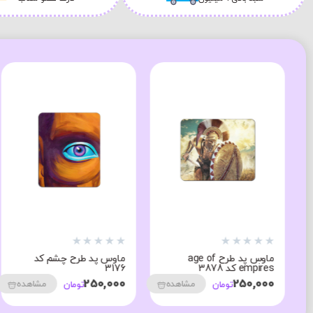
★
★
★
★
★
★
★
★
★
★
ماوس پد طرح age of
ماوس پد طرح چشم کد
empires کد 3878
3176
250,000
250,000
مشاهده
مشاهده
تومان
تومان