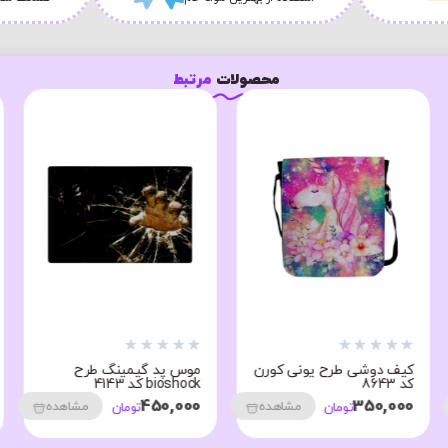
محصولات
مرتبط
★
★
★
★
★
★
★
★
★
★
کیف دوشی طرح یونی کورن
موس پد گیمینگ طرح
کد 8643
bioshock کد 4143
450,000
350,000
مشاهده
مشاهده
تومان
تومان