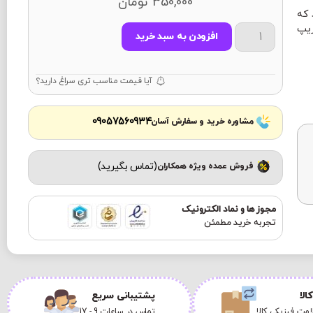
350,000
تومان
ت می باشد که
زیپ
افزودن به سبد خرید
آیا قیمت مناسب تری سراغ دارید؟
09057560934
مشاوره خرید و سفارش آسان
(تماس بگیرید)
فروش عمده ویژه همکاران
مجوز ها و نماد الکترونیک
تجربه خرید مطمئن
الا
پشتیبانی سریع
مت فیزیکی کالا
تماس در ساعات 9 - 17