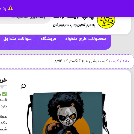
به د
محصولات طرح دلخواه
فروشگاه
سوالات متداول
خانه
/
کیف
/ کیف دوشی طرح گنگستر کد 8714
خری

م
قسمت
دارد
همان
دکمه
شستش