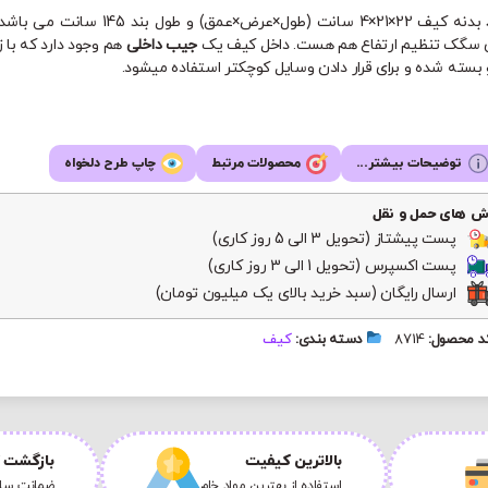
بدنه کیف 22×21×4 سانت (طول×عرض×عمق) و طول بند 145 سان
ی سگک تنظیم ارتفاع هم هست. داخل کیف یک
جیب داخلی
هم وجود دارد که با 
و بسته شده و برای قرار دادن وسایل کوچکتر استفاده میشود.
توضیحات بیشتر...
محصولات مرتبط
چاپ طرح دلخواه
ش های حمل و نقل
پست پیشتاز (تحویل 3 الی 5 روز کاری)
پست اکسپرس (تحویل 1 الی 3 روز کاری)
ارسال رایگان (سبد خرید بالای یک میلیون تومان)
 محصول:
8714
دسته بندی:
کیف
بالاترین کیفیت
بازگشت ک
استفاده از بهترین مواد خام
ضمانت سلا