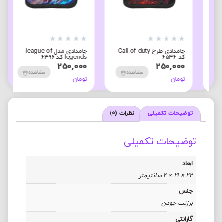
★
★
★
★
★
★
★
★
★
★
جامدادی طرح Call of duty
جامدادی مدل league of
کد 6546
legends کد 6496
250,000
250,000
مشاهده
مشاهده
تومان
تومان
توضیحات تکمیلی
نظرات (0)
توضیحات تکمیلی
ابعاد
22 × 21 × 4 سانتیمتر
جنس
برزنت جودان
گارانتی