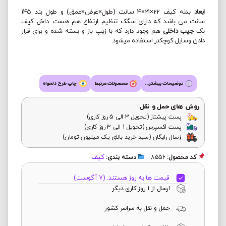
ابعاد
بدنه کیف 22×21×4 سانت (طول×عرض×عمق) و طول بند 145
سانت می باشد که دارای سگک تنظیم ارتفاع هم هست. داخل کیف
یک
جیب داخلی
هم وجود دارد که با زیپ باز و بسته شده و برای قرار
دادن وسایل کوچکتر استفاده میشود.
توضیحات بیشتر...
محصولات مرتبط
چاپ طرح دلخواه
روش های حمل و نقل
پست پیشتاز (تحویل 3 الی 5 روز کاری)
پست اکسپرس (تحویل 1 الی 3 روز کاری)
ارسال رایگان (سبد خرید بالای یک میلیون تومان)
کیف
کد محصول:
8556
دسته بندی:
قیمت ها به روز هستند. (7 آگوست)
ارسال از 1 روز کاری دیگر
حمل و نقل به سراسر کشور