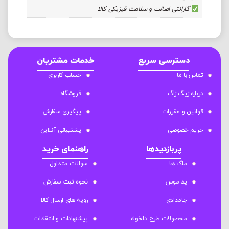
گارانتی اصالت و سلامت فیزیکی کالا
دسترسی سریع
خدمات مشتریان
تماس با ما
حساب کاربری
درباره زیگ زاگ
فروشگاه
قوانین و مقررات
پیگیری سفارش
حریم خصوصی
پشتیبانی آنلاین
پربازدیدها
راهنمای خرید
ماگ ها
سوالات متداول
پد موس
نحوه ثبت سفارش
جامدادی
رویه های ارسال کالا
محصولات طرح دلخواه
پیشنهادات و انتقادات