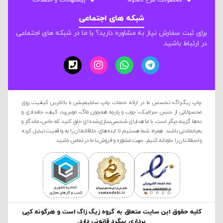
محصولات طرح دلخواه
پیشنهادات و انتقادات
شبکه های اجتماعی
برای ثبت سفارش نیاز به مشاوره دارید؟ با ما در شبکه های اجتماعی
در ارتباط باشید.
چاپ زیگ‌زاگ؛ تخصص ما در ارائه خدمات چاپ سابلیمیشن با بالاترین کیفیت روی
محصولاتی از جنس سرامیک، چوب و پارچه همچون ماگ، موس‌پد، کیف، جامدادی و
ده‌ها گزینه دیگر است. با ما هدایای شخصی‌سازی‌شده‌ای خلق کنید که خاص، ماندگار و
به‌یادماندنی باشند. همراه شما هستیم تا ایده‌های خلاقانه‌تان را به واقعیت تبدیل کرده
و لحظاتتان را جاودانه کنیم. جهت مشاوره و فروش با ما در تماس باشید.
کليه حقوق این سایت متعلق به گروه زیگ زاگ است و هرگونه کپی
برداری پیگرد قانونی دارد.