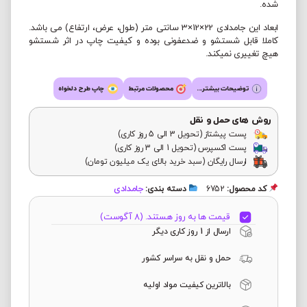
شده.
ابعاد این جامدادی 22×12×3 سانتی متر (طول، عرض، ارتفاع) می باشد.
کاملا قابل شستشو و ضدعفونی بوده و کیفیت چاپ در اثر شستشو
هیچ تغییری نمیکند.
توضیحات بیشتر...
محصولات مرتبط
چاپ طرح دلخواه
روش های حمل و نقل
پست پیشتاز (تحویل 3 الی 5 روز کاری)
پست اکسپرس (تحویل 1 الی 3 روز کاری)
ارسال رایگان (سبد خرید بالای یک میلیون تومان)
جامدادی
کد محصول:
6752
دسته بندی:
قیمت ها به روز هستند. (8 آگوست)
ارسال از 1 روز کاری دیگر
حمل و نقل به سراسر کشور
بالاترین کیفیت مواد اولیه