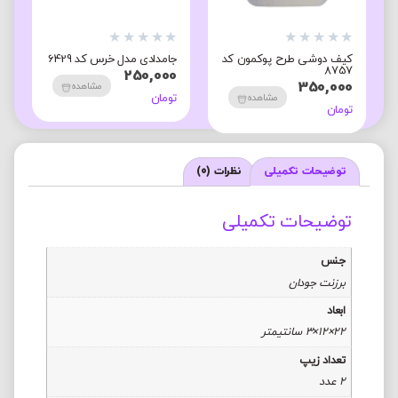
★
★
★
★
★
★
★
★
★
★
★
کیف دوشی طرح پوکمون کد
جامدادی مدل خرس کد 6429
0
8757
250,000
0
350,000
مشاهده
تومان
مشاهده
تومان
ت
توضیحات تکمیلی
نظرات (0)
توضیحات تکمیلی
جنس
برزنت جودان
ابعاد
22×12×3 سانتیمتر
تعداد زیپ
2 عدد