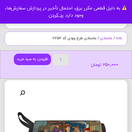
به دلیل قطعی مکرر برق، احتمال تأخیر در پردازش سفارش‌ها،
0
وجود دارد.
رد کردن
خانه
/
جامدادی
/ جامدادی طرح وودی کد 6752
افزودن به سبد خرید
250,000
تومان