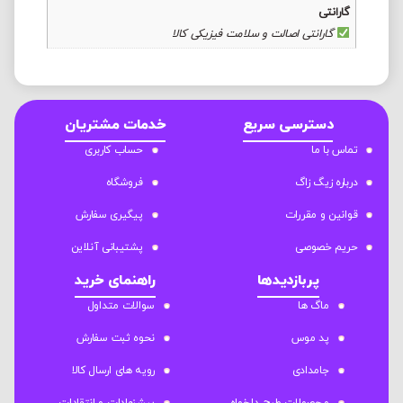
گارانتی
گارانتی اصالت و سلامت فیزیکی کالا
دسترسی سریع
خدمات مشتریان
تماس با ما
حساب کاربری
درباره زیگ زاگ
فروشگاه
قوانین و مقررات
پیگیری سفارش
حریم خصوصی
پشتیبانی آنلاین
پربازدیدها
راهنمای خرید
ماگ ها
سوالات متداول
پد موس
نحوه ثبت سفارش
جامدادی
رویه های ارسال کالا