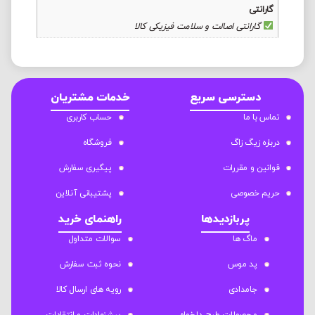
گارانتی
گارانتی اصالت و سلامت فیزیکی کالا
دسترسی سریع
خدمات مشتریان
تماس با ما
حساب کاربری
درباره زیگ زاگ
فروشگاه
قوانین و مقررات
پیگیری سفارش
حریم خصوصی
پشتیبانی آنلاین
پربازدیدها
راهنمای خرید
ماگ ها
سوالات متداول
پد موس
نحوه ثبت سفارش
جامدادی
رویه های ارسال کالا