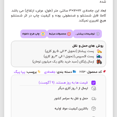
شده.
ابعاد این جامدادی 22×12×3 سانتی متر (طول، عرض، ارتفاع) می باشد.
کاملا قابل شستشو و ضدعفونی بوده و کیفیت چاپ در اثر شستشو
هیچ تغییری نمیکند.
توضیحات بیشتر...
محصولات مرتبط
چاپ طرح دلخواه
روش های حمل و نقل
پست پیشتاز (تحویل 3 الی 5 روز کاری)
پست اکسپرس (تحویل 1 الی 3 روز کاری)
ارسال رایگان (سبد خرید بالای یک میلیون تومان)
جامدادی
پپا پیگ
کد محصول:
6713
دسته بندی:
برچسب:
قیمت ها به روز هستند. (9 آگوست)
ارسال از 1 روز کاری دیگر
حمل و نقل به سراسر کشور
بالاترین کیفیت مواد اولیه