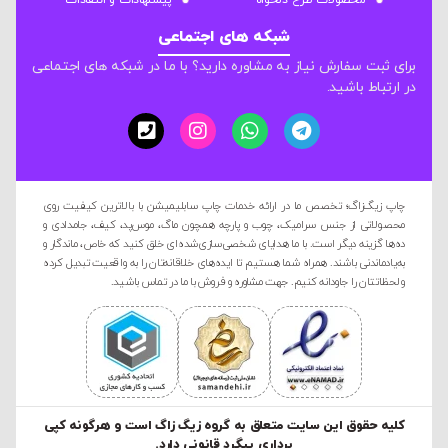
محصولات طرح دلخواه
پیشنهادات و انتقادات
شبکه های اجتماعی
برای ثبت سفارش نیاز به مشاوره دارید؟ با ما در شبکه های اجتماعی
در ارتباط باشید.
چاپ زیگ‌زاگ؛ تخصص ما در ارائه خدمات چاپ سابلیمیشن با بالاترین کیفیت روی
محصولاتی از جنس سرامیک، چوب و پارچه همچون ماگ، موس‌پد، کیف، جامدادی و
ده‌ها گزینه دیگر است. با ما هدایای شخصی‌سازی‌شده‌ای خلق کنید که خاص، ماندگار و
به‌یادماندنی باشند. همراه شما هستیم تا ایده‌های خلاقانه‌تان را به واقعیت تبدیل کرده
و لحظاتتان را جاودانه کنیم. جهت مشاوره و فروش با ما در تماس باشید.
کليه حقوق این سایت متعلق به گروه زیگ زاگ است و هرگونه کپی
برداری پیگرد قانونی دارد.