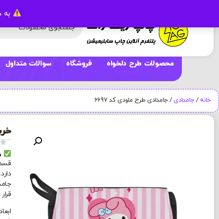
به د
محصولات طرح دلخواه
فروشگاه
سوالات متداول
خانه
/
جامدادی
/ جامدادی طرح ملودی کد 6697
خری

م
قسمت
دارد
جامد
قرار 