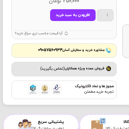
250,000
تومان
افزودن به سبد خرید
آیا قیمت مناسب تری سراغ دارید؟
09057560934
مشاوره خرید و سفارش آسان
(تماس بگیرید)
فروش عمده ویژه همکاران
مجوز ها و نماد الکترونیک
تجربه خرید مطمئن
الا
پشتیبانی سریع
مت فیزیکی کالا
تماس در ساعات 9 - 17