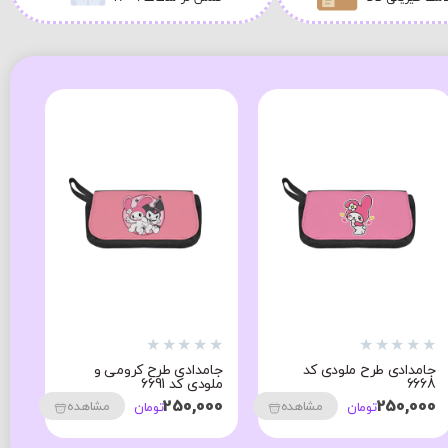
★
★
★
★
★
★
★
★
★
★
★
جامدادی طرح ملودی کد
جامدادی طرح کرومی و
جا
6668
ملودی کد 6691
مل
00
250,000
250,000
مشاهده
مشاهده
تومان
تومان