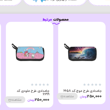
محصولات
مرتبط
★
★
★
★
★
★
★
★
★
★
جامدادی طرح موج کد 6658
جامدادی طرح ملودی کد
6699
250,000
مشاهده
تومان
250,000
مشاهده
تومان