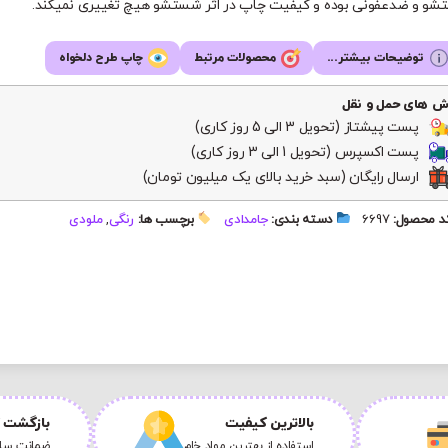
و و ضدعفونی بوده و کیفیت چاپ در اثر شستشو هیچ تغییری نمیکند.
توضیحات بیشتر...
محصولات مرتبط
چاپ طرح دلخواه
ش های حمل و نقل
پست پیشتاز (تحویل 3 الی 5 روز کاری)
پست اکسپرس (تحویل 1 الی 3 روز کاری)
ارسال رایگان (سبد خرید بالای یک میلیون تومان)
 محصول:
6697
دسته بندی:
جامدادی
برچسب ها:
رنگی
,
ملودی
بالاترین کیفیت
بازگشت ک
استفاده از بهترین مواد خام
ضمانت سلا