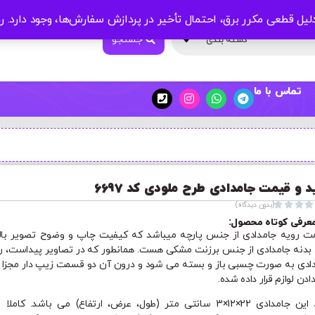
لیل قطعی مکرر برق، احتمال تأخیر در پردازش سفارش‌ها، وجود دارد.
ر
جستجو
دسته بندی
تماس با ما
د و قیمت جامدادی طرح ملودی کد 6697




(بدون دیدگاه)
عرفی کوتاه محصول:
 رویه جامدادی از جنس پارچه میباشد که کیفیت چاپ و وضوح تصویر بال
. بدنه جامدادی از جنس برزنت مشکی هست. همانطور که در تصاویر پیداست، ر
ادی به صورت چسبی باز و بسته می شود و درون آن دو قسمت زیپ دار مجزا ب
دادن لوازم قرار داده شده.
ابعاد این جامدادی 22×12×3 سانتی متر (طول، عرض، ارتفاع) می باشد. کاملا