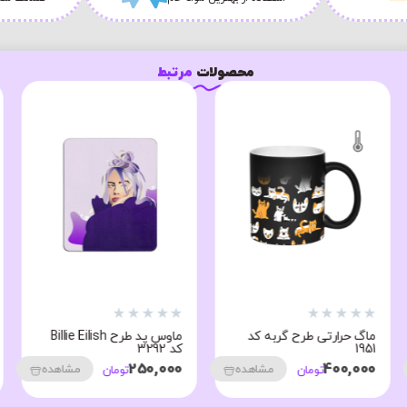
محصولات
مرتبط
★
★
★
★
★
★
★
★
★
★
ماگ حرارتی طرح گربه کد
ماوس پد طرح Billie Eilish
1951
کد 3292
250,000
400,000
مشاهده
مشاهده
تومان
تومان