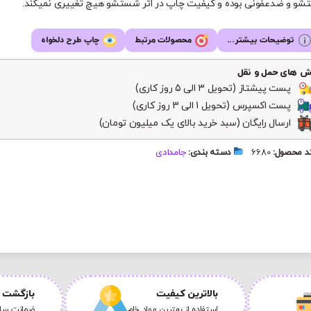
و و ضدعفونی بوده و کیفیت چاپ در اثر شستشو هیچ تغییری نمیکند.
توضیحات بیشتر...
محصولات مرتبط
چاپ طرح دلخواه
ش های حمل و نقل
پست پیشتاز (تحویل 3 الی 5 روز کاری)
پست اکسپرس (تحویل 1 الی 3 روز کاری)
ارسال رایگان (سبد خرید بالای یک میلیون تومان)
 محصول:
6680
دسته بندی:
جامدادی
بالاترین کیفیت
بازگشت ک
استفاده از بهترین مواد خام
ضمانت سلا