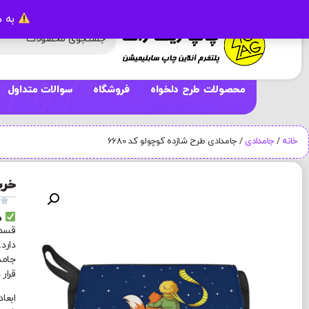
به د
محصولات طرح دلخواه
فروشگاه
سوالات متداول
خانه
/
جامدادی
/ جامدادی طرح شازده کوچولو کد 6680
خری

م
قسمت
دارد
جامد
قرار 