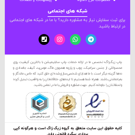
محصولات طرح دلخواه
پیشنهادات و انتقادات
شبکه های اجتماعی
برای ثبت سفارش نیاز به مشاوره دارید؟ با ما در شبکه های اجتماعی
در ارتباط باشید.
چاپ زیگ‌زاگ؛ تخصص ما در ارائه خدمات چاپ سابلیمیشن با بالاترین کیفیت روی
محصولاتی از جنس سرامیک، چوب و پارچه همچون ماگ، موس‌پد، کیف، جامدادی و
ده‌ها گزینه دیگر است. با ما هدایای شخصی‌سازی‌شده‌ای خلق کنید که خاص، ماندگار و
به‌یادماندنی باشند. همراه شما هستیم تا ایده‌های خلاقانه‌تان را به واقعیت تبدیل کرده
و لحظاتتان را جاودانه کنیم. جهت مشاوره و فروش با ما در تماس باشید.
کليه حقوق این سایت متعلق به گروه زیگ زاگ است و هرگونه کپی
برداری پیگرد قانونی دارد.