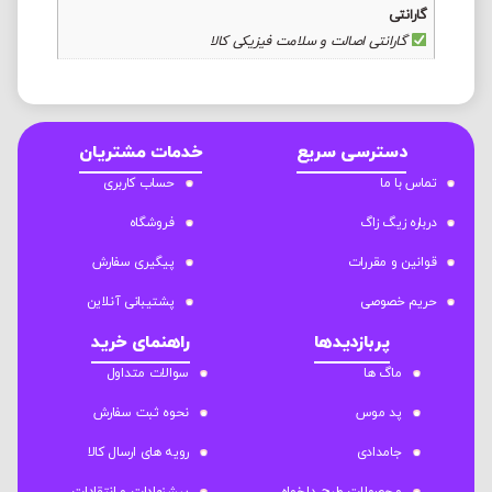
گارانتی
گارانتی اصالت و سلامت فیزیکی کالا
دسترسی سریع
خدمات مشتریان
تماس با ما
حساب کاربری
درباره زیگ زاگ
فروشگاه
قوانین و مقررات
پیگیری سفارش
حریم خصوصی
پشتیبانی آنلاین
پربازدیدها
راهنمای خرید
ماگ ها
سوالات متداول
پد موس
نحوه ثبت سفارش
جامدادی
رویه های ارسال کالا