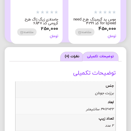
★
★
★
★
★
★
★
★
★
★
موس پد گیمینگ طرح need
جامدادی زیگ زاگ طرح
for speed کد 4299
کرومی کد 6847
250,000
450,000
مشاهده
مشاهده
تومان
تومان
توضیحات تکمیلی
نظرات (0)
توضیحات تکمیلی
جنس
برزنت جودان
ابعاد
22×12×3 سانتیمتر
تعداد زیپ
2 عدد