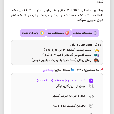
شده.
ابعاد این جامدادی 22×12×3 سانتی متر (طول، عرض، ارتفاع) می باشد.
کاملا قابل شستشو و ضدعفونی بوده و کیفیت چاپ در اثر شستشو
هیچ تغییری نمیکند.
توضیحات بیشتر...
محصولات مرتبط
چاپ طرح دلخواه
روش های حمل و نقل
پست پیشتاز (تحویل 3 الی 5 روز کاری)
پست اکسپرس (تحویل 1 الی 3 روز کاری)
ارسال رایگان (سبد خرید بالای یک میلیون تومان)
جامدادی
کد محصول:
6677
دسته بندی:
قیمت ها به روز هستند. (10 آگوست)
ارسال از 1 روز کاری دیگر
حمل و نقل به سراسر کشور
بالاترین کیفیت مواد اولیه