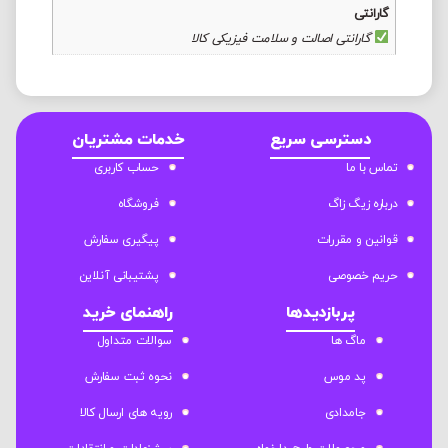
گارانتی
گارانتی اصالت و سلامت فیزیکی کالا
دسترسی سریع
خدمات مشتریان
تماس با ما
حساب کاربری
درباره زیگ زاگ
فروشگاه
قوانین و مقررات
پیگیری سفارش
حریم خصوصی
پشتیبانی آنلاین
پربازدیدها
راهنمای خرید
ماگ ها
سوالات متداول
پد موس
نحوه ثبت سفارش
جامدادی
رویه های ارسال کالا