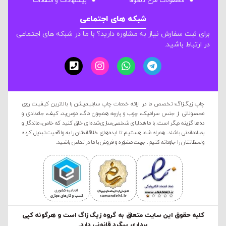
محصولات طرح دلخواه
پیشنهادات و انتقادات
شبکه های اجتماعی
برای ثبت سفارش نیاز به مشاوره دارید؟ با ما در شبکه های اجتماعی
در ارتباط باشید.
چاپ زیگ‌زاگ؛ تخصص ما در ارائه خدمات چاپ سابلیمیشن با بالاترین کیفیت روی
محصولاتی از جنس سرامیک، چوب و پارچه همچون ماگ، موس‌پد، کیف، جامدادی و
ده‌ها گزینه دیگر است. با ما هدایای شخصی‌سازی‌شده‌ای خلق کنید که خاص، ماندگار و
به‌یادماندنی باشند. همراه شما هستیم تا ایده‌های خلاقانه‌تان را به واقعیت تبدیل کرده
و لحظاتتان را جاودانه کنیم. جهت مشاوره و فروش با ما در تماس باشید.
کليه حقوق این سایت متعلق به گروه زیگ زاگ است و هرگونه کپی
برداری پیگرد قانونی دارد.