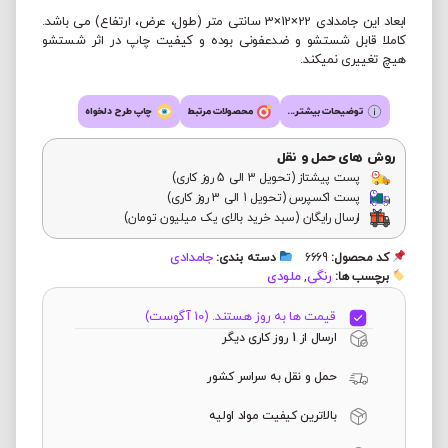
ابعاد این جامدادی 22×12×3 سانتی متر (طول، عرض، ارتفاع) می باشد.
کاملا قابل شستشو و ضدعفونی بوده و کیفیت چاپ در اثر شستشو
هیچ تغییری نمیکند.
توضیحات بیشتر...
محصولات مرتبط
چاپ طرح دلخواه
روش های حمل و نقل
پست پیشتاز (تحویل 3 الی 5 روز کاری)
پست اکسپرس (تحویل 1 الی 3 روز کاری)
ارسال رایگان (سبد خرید بالای یک میلیون تومان)
جامدادی
کد محصول:
6669
دسته بندی:
رنگی
ملودی
برچسب ها:
,
قیمت ها به روز هستند. (10 آگوست)
ارسال از 1 روز کاری دیگر
حمل و نقل به سراسر کشور
بالاترین کیفیت مواد اولیه