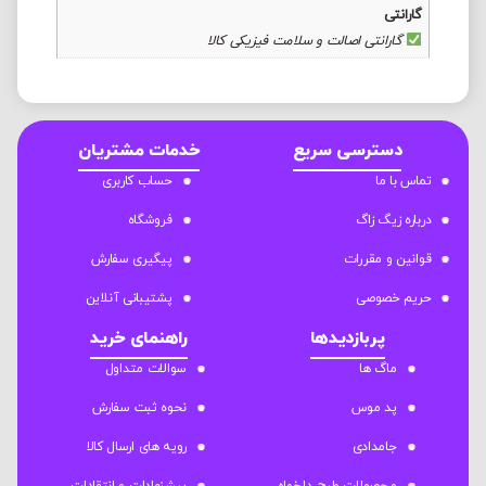
گارانتی
گارانتی اصالت و سلامت فیزیکی کالا
دسترسی سریع
خدمات مشتریان
تماس با ما
حساب کاربری
درباره زیگ زاگ
فروشگاه
قوانین و مقررات
پیگیری سفارش
حریم خصوصی
پشتیبانی آنلاین
پربازدیدها
راهنمای خرید
ماگ ها
سوالات متداول
پد موس
نحوه ثبت سفارش
جامدادی
رویه های ارسال کالا