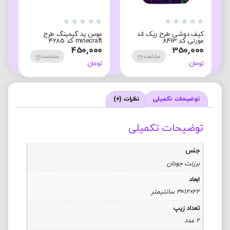
★
★
★
★
★
★
★
★
★
★
★
کیف دوشی طرح ریک اند
موس پد گیمینگ طرح
م
مورتی کد 8413
minecraft کد 4285
ب
0
450,000
350,000
مشاهده
مشاهده
تومان
تومان
ت
توضیحات تکمیلی
نظرات (0)
توضیحات تکمیلی
جنس
برزنت جودان
ابعاد
22×12×3 سانتیمتر
تعداد زیپ
2 عدد