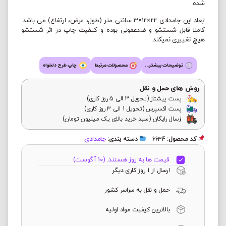
شده.
ابعاد این جامدادی 22×12×3 سانتی متر (طول، عرض، ارتفاع) می باشد.
کاملا قابل شستشو و ضدعفونی بوده و کیفیت چاپ در اثر شستشو
هیچ تغییری نمیکند.
توضیحات بیشتر...
محصولات مرتبط
چاپ طرح دلخواه
روش های حمل و نقل
پست پیشتاز (تحویل 3 الی 5 روز کاری)
پست اکسپرس (تحویل 1 الی 3 روز کاری)
ارسال رایگان (سبد خرید بالای یک میلیون تومان)
جامدادی
کد محصول:
6634
دسته بندی:
قیمت ها به روز هستند. (10 آگوست)
ارسال از 1 روز کاری دیگر
حمل و نقل به سراسر کشور
بالاترین کیفیت مواد اولیه