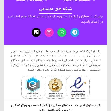
محصولات طرح دلخواه
پیشنهادات و انتقادات
شبکه های اجتماعی
برای ثبت سفارش نیاز به مشاوره دارید؟ با ما در شبکه های اجتماعی
در ارتباط باشید.
چاپ زیگ‌زاگ؛ تخصص ما در ارائه خدمات چاپ سابلیمیشن با بالاترین کیفیت روی
محصولاتی از جنس سرامیک، چوب و پارچه همچون ماگ، موس‌پد، کیف، جامدادی و
ده‌ها گزینه دیگر است. با ما هدایای شخصی‌سازی‌شده‌ای خلق کنید که خاص، ماندگار و
به‌یادماندنی باشند. همراه شما هستیم تا ایده‌های خلاقانه‌تان را به واقعیت تبدیل کرده
و لحظاتتان را جاودانه کنیم. جهت مشاوره و فروش با ما در تماس باشید.
کليه حقوق این سایت متعلق به گروه زیگ زاگ است و هرگونه کپی
برداری پیگرد قانونی دارد.