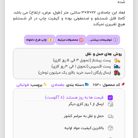
شده.
ابعاد این جامدادی 22×12×3 سانتی متر (طول، عرض، ارتفاع) می باشد.
کاملا قابل شستشو و ضدعفونی بوده و کیفیت چاپ در اثر شستشو
هیچ تغییری نمیکند.
توضیحات بیشتر...
محصولات مرتبط
چاپ طرح دلخواه
روش های حمل و نقل
پست پیشتاز (تحویل 3 الی 5 روز کاری)
پست اکسپرس (تحویل 1 الی 3 روز کاری)
ارسال رایگان (سبد خرید بالای یک میلیون تومان)
جامدادی
فوتبالی
کد محصول:
6530
دسته بندی:
برچسب:
قیمت ها به روز هستند. (8 آگوست)
ارسال از 1 روز کاری دیگر
حمل و نقل به سراسر کشور
بالاترین کیفیت مواد اولیه