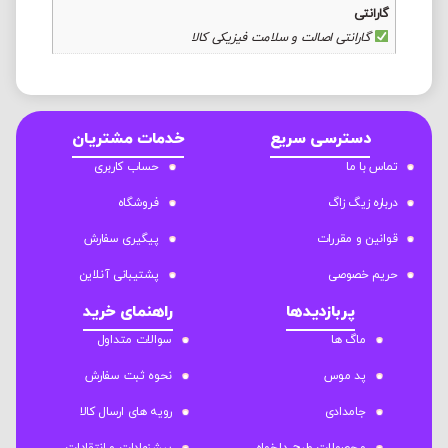
گارانتی
گارانتی اصالت و سلامت فیزیکی کالا
دسترسی سریع
خدمات مشتریان
تماس با ما
حساب کاربری
درباره زیگ زاگ
فروشگاه
قوانین و مقررات
پیگیری سفارش
حریم خصوصی
پشتیبانی آنلاین
پربازدیدها
راهنمای خرید
ماگ ها
سوالات متداول
پد موس
نحوه ثبت سفارش
جامدادی
رویه های ارسال کالا