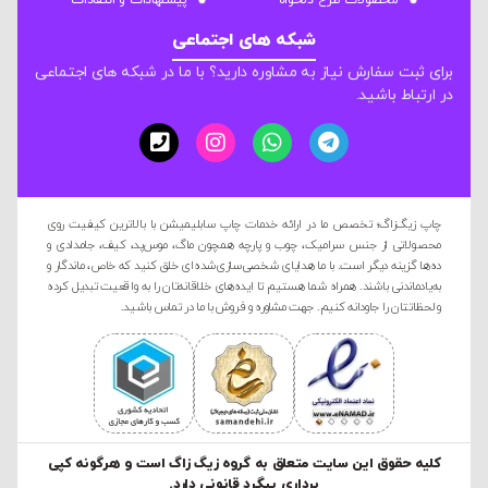
محصولات طرح دلخواه
پیشنهادات و انتقادات
شبکه های اجتماعی
برای ثبت سفارش نیاز به مشاوره دارید؟ با ما در شبکه های اجتماعی
در ارتباط باشید.
چاپ زیگ‌زاگ؛ تخصص ما در ارائه خدمات چاپ سابلیمیشن با بالاترین کیفیت روی
محصولاتی از جنس سرامیک، چوب و پارچه همچون ماگ، موس‌پد، کیف، جامدادی و
ده‌ها گزینه دیگر است. با ما هدایای شخصی‌سازی‌شده‌ای خلق کنید که خاص، ماندگار و
به‌یادماندنی باشند. همراه شما هستیم تا ایده‌های خلاقانه‌تان را به واقعیت تبدیل کرده
و لحظاتتان را جاودانه کنیم. جهت مشاوره و فروش با ما در تماس باشید.
کليه حقوق این سایت متعلق به گروه زیگ زاگ است و هرگونه کپی
برداری پیگرد قانونی دارد.