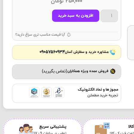
250,000
تومان
افزودن به سبد خرید
آیا قیمت مناسب تری سراغ دارید؟
09057560934
مشاوره خرید و سفارش آسان
(تماس بگیرید)
فروش عمده ویژه همکاران
مجوز ها و نماد الکترونیک
تجربه خرید مطمئن
الا
پشتیبانی سریع
مت فیزیکی کالا
تماس در ساعات 9 - 17