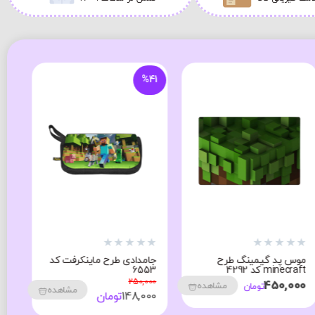
%41
★
★
★
★
★
★
★
★
★
★
★
موس پد گیمینگ طرح
جامدادی طرح ماینکرفت کد
مو
minecraft کد 4292
6553
aft
250,000
00
450,000
مشاهده
تومان
مشاهده
148,000
تومان