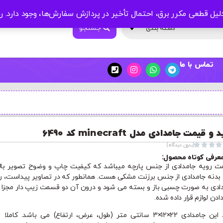
لیل قطعی مکرر برق، احتمال تأخیر در پردازش سفارش‌ها، وجود دارد.
ر
جستجو
دسته بندی
تماس با ما
و قیمت جامدادی مدل minecraft کد 6490




(بدون دیدگاه)
عرفی کوتاه محصول:
 رویه جامدادی از جنس پارچه میباشد که کیفیت چاپ و وضوح تصویر بال
. بدنه جامدادی از جنس برزنت مشکی هست. همانطور که در تصاویر پیداست، ر
ادی به صورت چسبی باز و بسته می شود و درون آن دو قسمت زیپ دار مجزا ب
دادن لوازم قرار داده شده.
ابعاد این جامدادی 22×12×3 سانتی متر (طول، عرض، ارتفاع) می باشد. کاملا