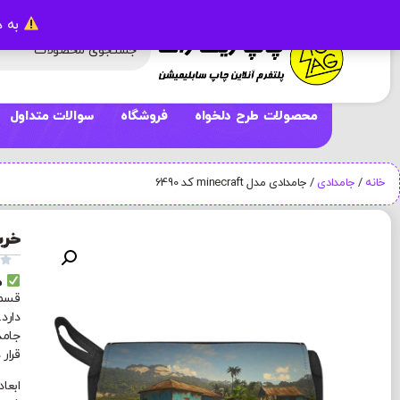
به د
محصولات طرح دلخواه
فروشگاه
سوالات متداول
خانه
/
جامدادی
/ جامدادی مدل minecraft کد 6490
خرید 

م
قسمت
دارد
جامد
قرار 