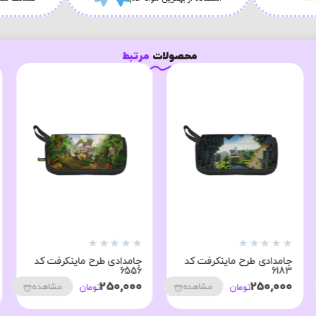
محصولات
مرتبط
★
★
★
★
★
★
★
★
★
★
جامدادی طرح ماینکرفت کد
جامدادی طرح ماینکرفت کد
6556
6183
250,000
250,000
مشاهده
مشاهده
تومان
تومان