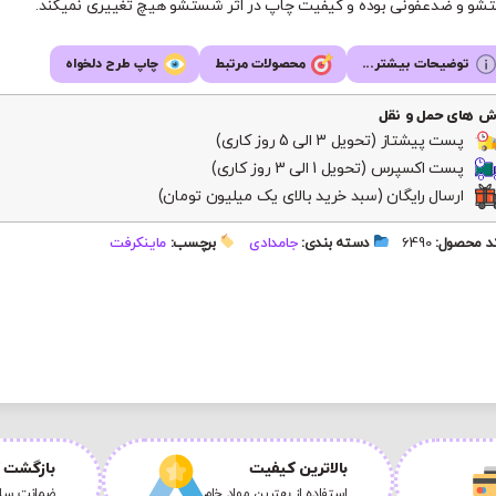
و و ضدعفونی بوده و کیفیت چاپ در اثر شستشو هیچ تغییری نمیکند.
توضیحات بیشتر...
محصولات مرتبط
چاپ طرح دلخواه
ش های حمل و نقل
پست پیشتاز (تحویل 3 الی 5 روز کاری)
پست اکسپرس (تحویل 1 الی 3 روز کاری)
ارسال رایگان (سبد خرید بالای یک میلیون تومان)
 محصول:
6490
دسته بندی:
جامدادی
برچسب:
ماینکرفت
بالاترین کیفیت
بازگشت ک
استفاده از بهترین مواد خام
ضمانت سلا