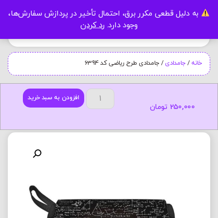
به دلیل قطعی مکرر برق، احتمال تأخیر در پردازش سفارش‌ها،
0
وجود دارد.
رد کردن
خانه
/
جامدادی
/ جامدادی طرح ریاضی کد 6394
افزودن به سبد خرید
250,000
تومان