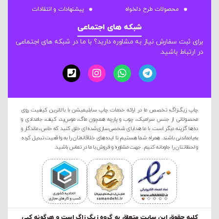
محصولات طرح دلخواه
پیشنهادات و انتقادات
شبکه های اجتماعی
برای ثبت سفارش نیاز به مشاوره دارید؟ با ما در شبکه های اجتماعی
در ارتباط باشید.
چاپ زیگ‌زاگ؛ تخصص ما در ارائه خدمات چاپ سابلیمیشن با بالاترین کیفیت روی
محصولاتی از جنس سرامیک، چوب و پارچه همچون ماگ، موس‌پد، کیف، جامدادی و
ده‌ها گزینه دیگر است. با ما هدایای شخصی‌سازی‌شده‌ای خلق کنید که خاص، ماندگار و
به‌یادماندنی باشند. همراه شما هستیم تا ایده‌های خلاقانه‌تان را به واقعیت تبدیل کرده
و لحظاتتان را جاودانه کنیم. جهت مشاوره و فروش با ما در تماس باشید.
کليه حقوق این سایت متعلق به گروه زیگ زاگ است و هرگونه کپی