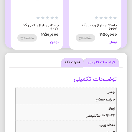
★
★
★
★
★
★
★
★
★
★
★
جامدادی طرح ریاضی کد
جامدادی طرح فیزیک کد
جا
3
6312
6272
0
250,000
250,000
مشاهده
مشاهده
تومان
تومان
تو
توضیحات تکمیلی
نظرات (0)
توضیحات تکمیلی
جنس
برزنت جودان
ابعاد
22×12×3 سانتیمتر
تعداد زیپ