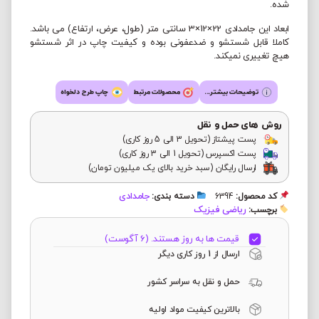
شده.
ابعاد این جامدادی 22×12×3 سانتی متر (طول، عرض، ارتفاع) می باشد.
کاملا قابل شستشو و ضدعفونی بوده و کیفیت چاپ در اثر شستشو
هیچ تغییری نمیکند.
توضیحات بیشتر...
محصولات مرتبط
چاپ طرح دلخواه
روش های حمل و نقل
پست پیشتاز (تحویل 3 الی 5 روز کاری)
پست اکسپرس (تحویل 1 الی 3 روز کاری)
ارسال رایگان (سبد خرید بالای یک میلیون تومان)
جامدادی
کد محصول:
6394
دسته بندی:
ریاضی فیزیک
برچسب:
قیمت ها به روز هستند. (6 آگوست)
ارسال از 1 روز کاری دیگر
حمل و نقل به سراسر کشور
بالاترین کیفیت مواد اولیه